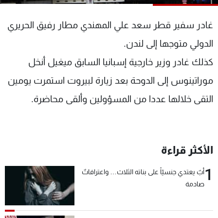
شاهد البرامج
الترددات
غادر سفير قطر سعد علي المهندي مطار رفيق الحريري
الدولي متوجها إلى لندن.
عن MTV
وظائف
كذلك غادر وزير خارجية إسبانيا السابق ميغيل أنخل
الإنـتـاج
تواصل معنا
لاعلاناتكم
شروط الإسـتخدام
موراتينوس إلى الدوحة بعد زيارة لبيروت استمرت يومين
سياسة الخصوصية
التقى خلالها عددا من المسؤولين وألقى محاضرة.
الأكثر قراءة
1
أبٌ يعتدي جنسيّاً على بناته الثلاث… واعترافاتٌ
صادمة