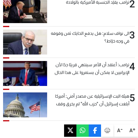
2
ترامب يقيّد الجنسية الأميركية بالولادة
3
الى نواف سلام: هل يدفع الحايك ثمن وقوفه
في وجه خيّاط؟
4
ترامب: أعتقد أن الأمر سينتهي قريبًا جدًا لأن
الإيرانيين لا يمكن أن يستمروا على هذا الحال
5
هيئة البث الإسرائيلية عن مصدر أمني: أميركا
أبلغت إسرائيل أن "حزب الله" لم يخرق وقف
إطلاق النار أمس في مجدل زون وطلبت منها
عدم التصعيد خشية أن يؤثر ذلك على مفاوضات
روما
-
+
A
A