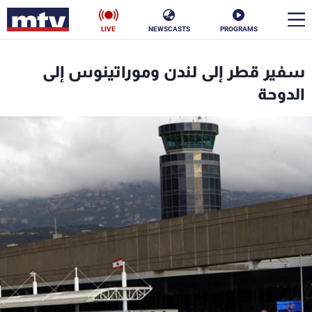
LIVE
NEWSCASTS
PROGRAMS
en
سفير قطر إلى لندن وموراتينوس إلى
الأخبار
الدوحة
سياسة
ناس
إقتصاد
فن
منوعات
رياضة
كأس العالم
البرامج
جدول البرامج