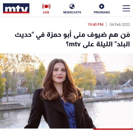
LIVE
NEWSCASTS
PROGRAMS
19:40 PM
04 Feb 2022
en
مَن هم ضيوف منى أبو حمزة في "حديث
الأخبار
البلد" الليلة على mtv؟
سياسة
ناس
إقتصاد
فن
منوعات
رياضة
كأس العالم
البرامج
جدول البرامج