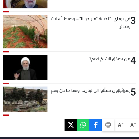
3
في بوداي: ١٦ خيمة "ماريجوانا"... وضبط أسلحة
وذخائر
4
من يصدّق الشيخ نعيم؟
5
إسرائيليّون تسلّلوا الى لبنان... وهذا ما حلّ بهم
-
+
A
A