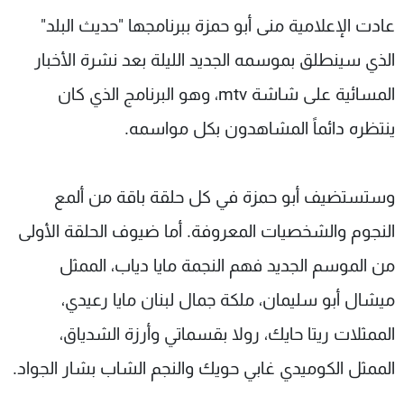
شاهد البرامج
عادت الإعلامية منى أبو حمزة ببرنامجها "حديث البلد"
الترددات
الذي سينطلق بموسمه الجديد الليلة بعد نشرة الأخبار
المسائية على شاشة mtv، وهو البرنامج الذي كان
عن MTV
وظائف
الإنـتـاج
تواصل معنا
ينتظره دائماً المشاهدون بكل مواسمه.
لاعلاناتكم
شروط الإسـتخدام
سياسة الخصوصية
وستستضيف أبو حمزة في كل حلقة باقة من ألمع
النجوم والشخصيات المعروفة. أما ضيوف الحلقة الأولى
من الموسم الجديد فهم النجمة مايا دياب، الممثل
ميشال أبو سليمان، ملكة جمال لبنان مايا رعيدي،
الممثلات ريتا حايك، رولا بقسماتي وأرزة الشدياق،
الممثل الكوميدي غابي حويك والنجم الشاب بشار الجواد.