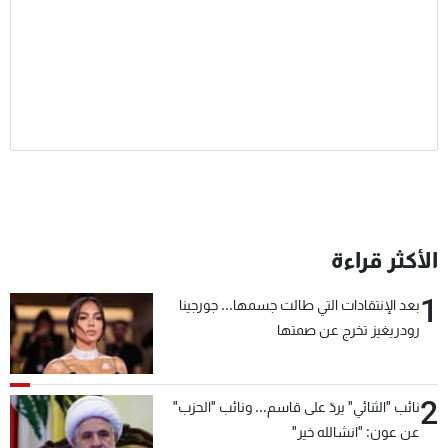
الأكثر قراءة
1
بعد الإنتقادات التي طالت جسمها... جورجينا
رودريغيز تخرج عن صمتها
2
نائب "الثنائي" يردّ على قاسم... ونائب "الحزب"
عن عون: "انشالله خير"