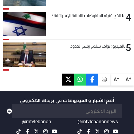
4
ما الذي غيّرته المفاوضات اللبنانية الإسرائيلية؟
5
بالفيديو: نواف سلام رسّم الحدود
-
+
A
A
أهم الأخبار و الفيديوهات في بريدك الالكتروني
@mtvlebanon
@mtvlebanonnews