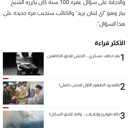
والاجابة على سؤال عمره 100 سنة كان يكرره الشيخ
بيار وهو "اي لبنان نريد" والكتائب ستجيب مرة جديدة على
هذا السؤال".
الأكثر قراءة
1
بعد خطف عسكري... الجيش يُلاحق الخاطفين
2
بالفيديو: الظهور الأوّل لمجتبى خامنئي!
3
حالة طوارئ وإخلاءات... والنار تلاحق السكان!