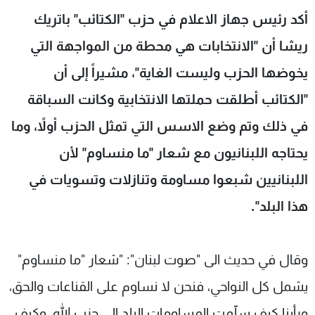
شاهد البرامج
أكد رئيس جهاز الاعلام في حزب "الكتائب" باتريك
الترددات
ريشا أن "الانتخابات هي محطة من المواجهة التي
يخوضها الحزب وليست الغاية"، مشيراً إلى أن
عن MTV
وظائف
الإنـتـاج
تواصل معنا
"الكتائب أطلقت حملتها الانتخابية وكانت السباقة
لاعلاناتكم
شروط الإسـتخدام
في ذلك وتم وضع الاسس التي تمثل الحزب أولاً، وما
سياسة الخصوصية
يحتاجه اللبنانيون مع شعار "ما منساوم" لأن
اللبنانيين شبعوا مساومة وتنازلات وتسويات في
هذا البلد".
وقال في حديث الى "صوت لبنان": "شعار "ما منساوم"
يشمل كل النواحي، فنحن لا نساوم على القناعات والحق،
ورأينا كيف سلّمت المساومات البلد الى حزب الله، وكيف