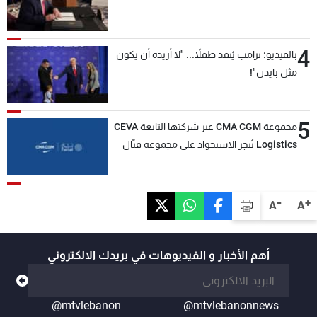
4
بالفيديو: ترامب يُنقذ طفلاً... "لا أريده أن يكون
مثل بايدن"!
5
مجموعة CMA CGM عبر شركتها التابعة CEVA
Logistics تُنجز الاستحواذ على مجموعة فتّال
-
+
A
A
أهم الأخبار و الفيديوهات في بريدك الالكتروني
@mtvlebanon
@mtvlebanonnews