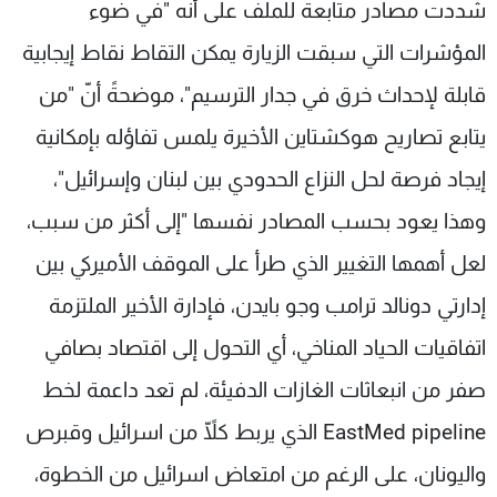
شددت مصادر متابعة للملف على أنه "في ضوء
المؤشرات التي سبقت الزيارة يمكن التقاط نقاط إيجابية
قابلة لإحداث خرق في جدار الترسيم"، موضحةً أنّ "من
يتابع تصاريح هوكشتاين الأخيرة يلمس تفاؤله بإمكانية
إيجاد فرصة لحل النزاع الحدودي بين لبنان وإسرائيل"،
وهذا يعود بحسب المصادر نفسها "إلى أكثر من سبب،
لعل أهمها التغيير الذي طرأ على الموقف الأميركي بين
إدارتي دونالد ترامب وجو بايدن، فإدارة الأخير الملتزمة
اتفاقيات الحياد المناخي، أي التحول إلى اقتصاد بصافي
صفر من انبعاثات الغازات الدفيئة، لم تعد داعمة لخط
EastMed pipeline الذي يربط كلّاً من اسرائيل وقبرص
واليونان، على الرغم من امتعاض اسرائيل من الخطوة،