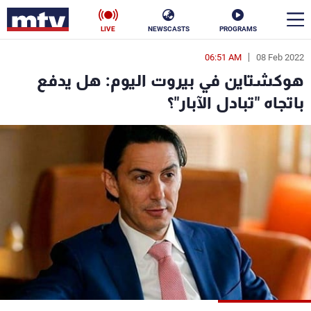
LIVE
NEWSCASTS
PROGRAMS
06:51 AM
08 Feb 2022
en
هوكشتاين في بيروت اليوم: هل يدفع
الأخبار
باتجاه "تبادل الآبار"؟
سياسة
ناس
إقتصاد
فن
منوعات
رياضة
كأس العالم
البرامج
جدول البرامج