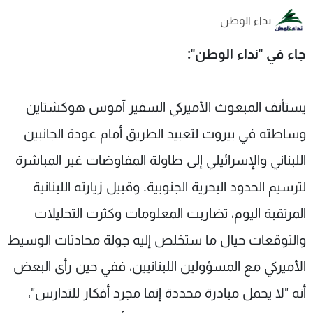
شاهد البرامج
نداء الوطن
الترددات
جاء في "نداء الوطن":
عن MTV
وظائف
الإنـتـاج
تواصل معنا
يستأنف المبعوث الأميركي السفير آموس هوكشتاين
لاعلاناتكم
شروط الإسـتخدام
سياسة الخصوصية
وساطته في بيروت لتعبيد الطريق أمام عودة الجانبين
اللبناني والإسرائيلي إلى طاولة المفاوضات غير المباشرة
لترسيم الحدود البحرية الجنوبية. وقبيل زيارته اللبنانية
المرتقبة اليوم، تضاربت المعلومات وكثرت التحليلات
والتوقعات حيال ما ستخلص إليه جولة محادثات الوسيط
الأميركي مع المسؤولين اللبنانيين، ففي حين رأى البعض
أنه "لا يحمل مبادرة محددة إنما مجرد أفكار للتدارس"،