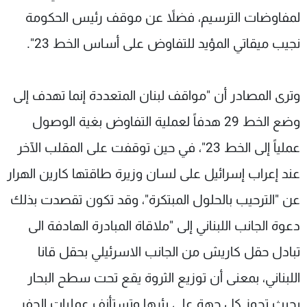
لمفاوضات الترسيم، فضلاً عن موقف رئيس الحكومة
نجيب ميقاتي المؤيد للتفاوض على أساس الخط 23".
وترى المصادر أن "مواقف لبنان المتعددة إنما تهدف إلى
وضع الخط 29 هدفاً لعملية التفاوض بغية الوصول
عملياً إلى الخط 23"، في حين توقفت على المقلب الآخر
عند إعراب إسرائيل على لسان وزيرة طاقتها كارين الهرار
عن "الترحيب بالحلول المبتكرة"، وقد تكون تقصدت بذلك
دعوة الجانب اللبناني إلى "ملاقاة المبادرة الهادفة الى
تبادل حقل كاريش من الجانب الاسرئيلي بحقل قانا
اللبناني، بمعنى أن توزيع الثروة يقع تحت سطح البحار
بحيث تحوز كل جهة على بئرها وتستأنف عمليات الحفر