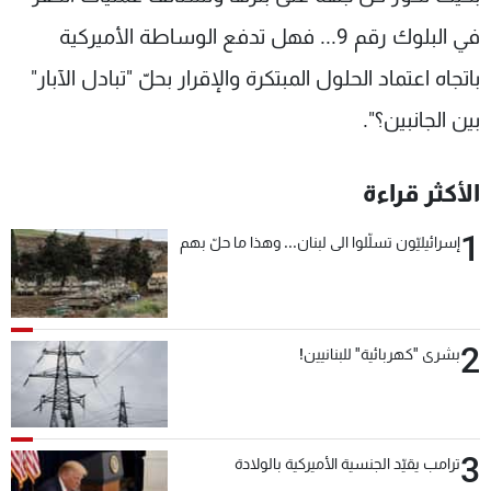
في البلوك رقم 9... فهل تدفع الوساطة الأميركية
باتجاه اعتماد الحلول المبتكرة والإقرار بحلّ "تبادل الآبار"
بين الجانبين؟".
الأكثر قراءة
1
إسرائيليّون تسلّلوا الى لبنان... وهذا ما حلّ بهم
2
بشرى "كهربائية" للبنانيين!
3
ترامب يقيّد الجنسية الأميركية بالولادة