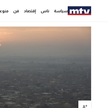
سياسة
ناس
إقتصاد
فن
منوع
+
A