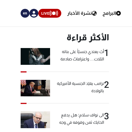
البرامج
نشرة الأخبار
LIVE
en
الأكثر قراءة
1
أبٌ يعتدي جنسيّاً على بناته
الثلاث… واعترافاتٌ صادمة
2
ترامب يقيّد الجنسية الأميركية
بالولادة
3
الى نواف سلام: هل يدفع
الحايك ثمن وقوفه في وجه
خيّاط؟