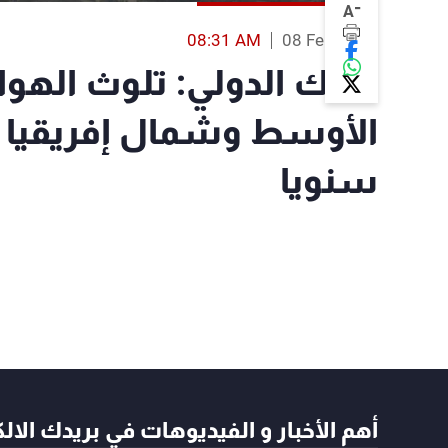
-
A
08:31 AM
08 Feb 2022
البنك الدولي: تلوث اله
سنويا
أهم الأخبار و الفيديوهات في بريدك الال