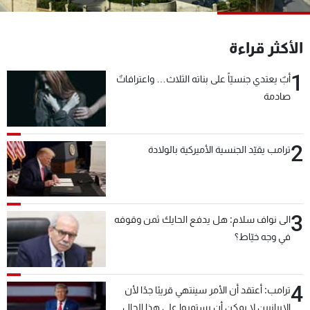
شاهد البرامج
الترددات
الأكثر قراءة
1
أبٌ يعتدي جنسيّاً على بناته الثلاث… واعترافاتٌ
عن MTV
وظائف
الإنـتـاج
تواصل معنا
صادمة
لاعلاناتكم
شروط الإسـتخدام
سياسة الخصوصية
2
ترامب يقيّد الجنسية الأميركية بالولادة
3
الى نواف سلام: هل يدفع الحايك ثمن وقوفه
في وجه خيّاط؟
4
ترامب: أعتقد أن الأمر سينتهي قريبًا جدًا لأن
الإيرانيين لا يمكن أن يستمروا على هذا الحال