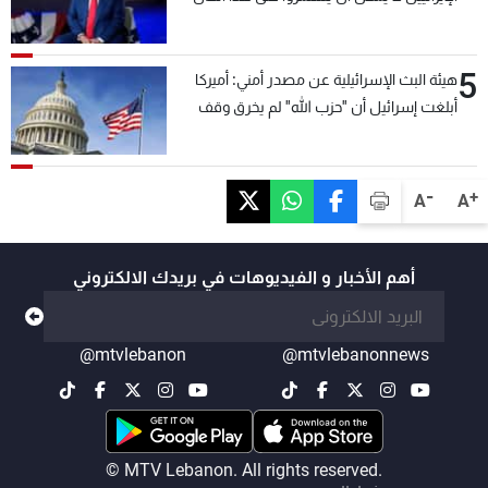
5
هيئة البث الإسرائيلية عن مصدر أمني: أميركا
أبلغت إسرائيل أن "حزب الله" لم يخرق وقف
إطلاق النار أمس في مجدل زون وطلبت منها
عدم التصعيد خشية أن يؤثر ذلك على مفاوضات
روما
-
+
A
A
أهم الأخبار و الفيديوهات في بريدك الالكتروني
@mtvlebanon
@mtvlebanonnews
© MTV Lebanon. All rights reserved.