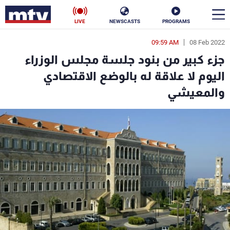
LIVE
NEWSCASTS
PROGRAMS
09:59 AM
08 Feb 2022
en
جزء كبير من بنود جلسة مجلس الوزراء
الأخبار
اليوم لا علاقة له بالوضع الاقتصادي
والمعيشي
سياسة
ناس
إقتصاد
فن
منوعات
رياضة
كأس العالم
البرامج
جدول البرامج