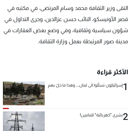
شاهد البرامج
التقى وزير الثقافة محمد وسام المرتضى، في مكتبه في
الترددات
قصر الأونيسكو، النائب حسن عزالدين، وجرى التداول في
شؤون سياسية وثقافية، وفي وضع بعض العقارات في
عن MTV
وظائف
الإنـتـاج
تواصل معنا
مدينة صور المرتبطة بعمل وزارة الثقافة.
لاعلاناتكم
شروط الإسـتخدام
سياسة الخصوصية
الأكثر قراءة
1
إسرائيليّون تسلّلوا الى لبنان... وهذا ما حلّ بهم
2
بشرى "كهربائية" للبنانيين!