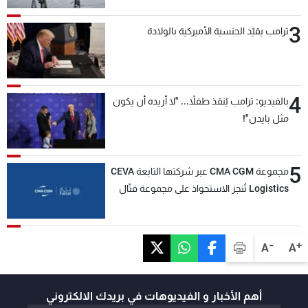
3
ترامب يقيّد الجنسية الأميركية بالولادة
4
بالفيديو: ترامب يُنقذ طفلاً... "لا أريده أن يكون
مثل بايدن"!
5
مجموعة CMA CGM عبر شركتها التابعة CEVA
Logistics تُنجز الاستحواذ على مجموعة فتّال
-
+
A
A
أهم الأخبار و الفيديوهات في بريدك الالكتروني