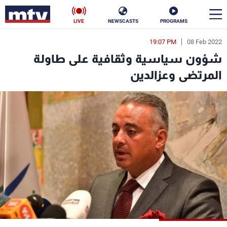
LIVE
NEWSCASTS
PROGRAMS
19:07 PM
08 Feb 2022
en
شؤون سياسية وثقافية على طاولة
الأخبار
المرتضى وعزالدين
سياسة
ناس
إقتصاد
فن
منوعات
رياضة
كأس العالم
البرامج
جدول البرامج