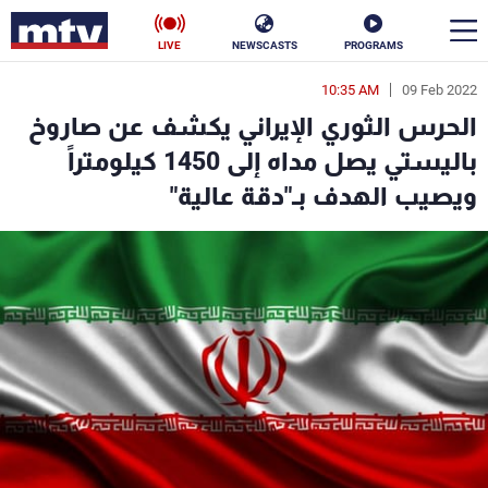
LIVE
NEWSCASTS
PROGRAMS
10:35 AM
09 Feb 2022
en
الحرس الثوري الإيراني يكشف عن صاروخ
الأخبار
باليستي يصل مداه إلى 1450 كيلومتراً
ويصيب الهدف بـ"دقة عالية"
سياسة
ناس
إقتصاد
فن
منوعات
رياضة
كأس العالم
البرامج
جدول البرامج