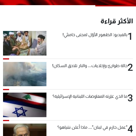
شاهد البرامج
الترددات
الأكثر قراءة
1
بالفيديو: الظهور الأوّل لمجتبى خامنئي!
عن MTV
وظائف
الإنـتـاج
تواصل معنا
لاعلاناتكم
شروط الإسـتخدام
سياسة الخصوصية
2
حالة طوارئ وإخلاءات... والنار تلاحق السكان!
3
ما الذي غيّرته المفاوضات اللبنانية الإسرائيلية؟
4
"عمل حازم في لبنان"... ماذا أعلن نتنياهو؟