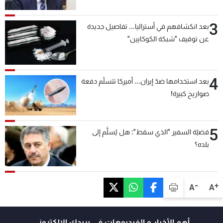
3
بعد انكشافهم في أستراليا... تفاصيل جديدة
عن توقيف "شبكة الكوكايين"
4
بعد استخدامها ضدّ إيران... أميركا تتسلّم دفعة
صواريخ كبيرة!
5
قضيّة السفير "الذي سقط": هل يُسلَّم إلى
بلده؟
-
+
A
A
أهم الأخبار و الفيديوهات في بريدك الالكتروني