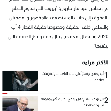
شاهد البرامج
في قداس عيد مار مارون: "بيروت التي تقاوم الظلم
الترددات
بالوقوف إلى جانب المستضعف والمقهور والمهمش
والساعي خلف الحقيقة وخصوصا حقيقة انفجار 4 آب
عن MTV
وظائف
الإنـتـاج
تواصل معنا
2020 وبالنضال معه حتى ينال حقه ويبلغ الحقيقة التي
لاعلاناتكم
شروط الإسـتخدام
سياسة الخصوصية
يبتغيها".
الأكثر قراءة
1
أبٌ يعتدي جنسيّاً على بناته الثلاث… واعترافاتٌ
صادمة
2
الى نواف سلام: هل يدفع الحايك ثمن وقوفه
في وجه خيّاط؟