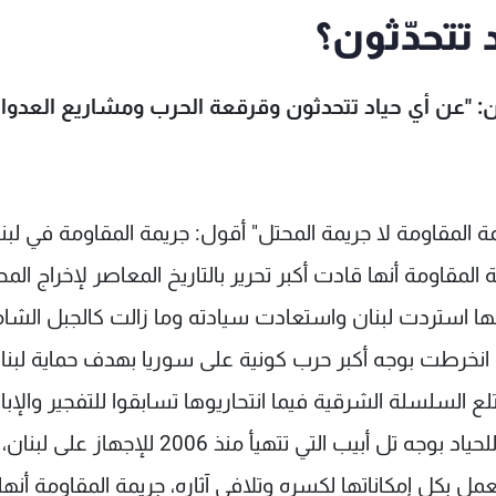
 تتحدّثون؟
ن: "عن أي حياد تتحدثون وقرقعة الحرب ومشاريع العدوا
 المقاومة لا جريمة المحتل" أقول: جريمة المقاومة في لبن
لمقاومة أنها قادت أكبر تحرير بالتاريخ المعاصر لإخراج الم
ها استردت لبنان واستعادت سيادته وما زالت كالجبل الشا
ا انخرطت بوجه أكبر حرب كونية على سوريا بهدف حماية لبنا
لع السلسلة الشرقية فيما انتحاريوها تسابقوا للتفجير والإبا
في العاصمة بيروت، جريمة المقاومة أنها تقول لا للحياد بوجه تل أبيب التي تتهيأ منذ 06
عمل بكل إمكاناتها لكسره وتلافي آثاره، جريمة المقاومة أنها