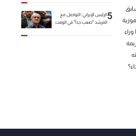
سابق
5
الرئيس الإيراني: التواصل مع
هوزية
المرشد "صعب جداً" في الوقت
الحالي
وراء
يمة
ه
اء؟