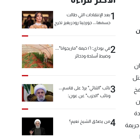
1
بعد الإنتقادات التي طالت
جسمها... جورجينا رودريغيز تخرج
ن
عن صمتها
2
في بوداي: ١٦ خيمة "ماريجوانا"...
وضبط أسلحة وذخائر
ان
حتل
3
نائب "الثنائي" يردّ على قاسم...
مخ
ونائب "الحزب" عن عون:
ن
"انشالله خير"
دة
4
من يصدّق الشيخ نعيم؟
20 للإجهاز على لبنان، جريمة