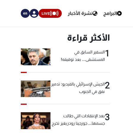
البرامج
نشرة الأخبار
LIVE
en
الأكثر قراءة
1
السفير السابق في
المستشفى... بعد توقيفه!
2
الجيش الإسرائيلي بالفيديو: تدمير
نفق في الجنوب
3
بعد الإنتقادات التي طالت
جسمها... جورجينا رودريغيز تخرج
عن صمتها