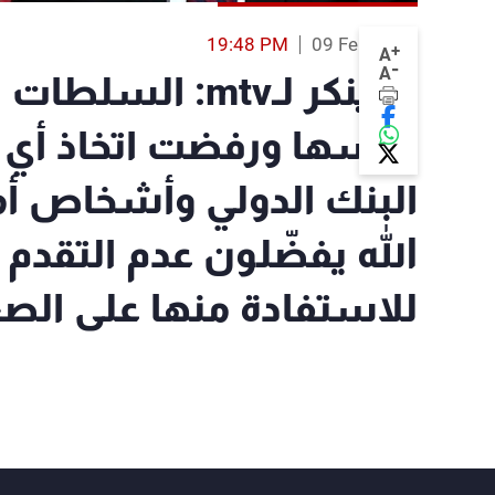
19:48 PM
09 Feb 2022
+
A
-
A
شينكر لـmtv: ال
نفسها ورفضت اتخاذ أي خ
البنك الدولي وأشخاص أم
الله يفضّلون عدم التقدم
للاستفادة منها على ال