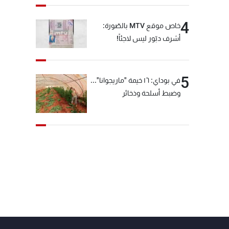
4
خاص موقع MTV بالصّورة:
أشرف دبّور ليس لاجئاً!
5
في بوداي: ١٦ خيمة "ماريجوانا"...
وضبط أسلحة وذخائر