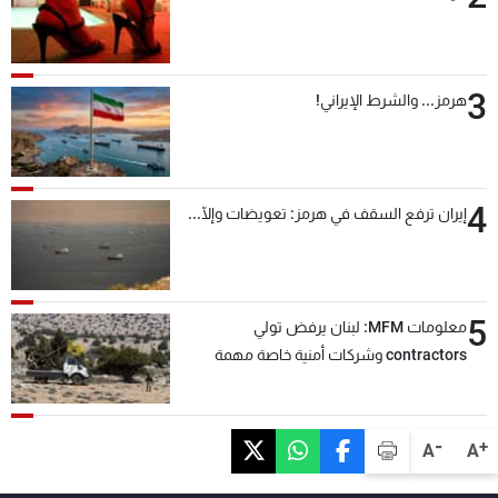
3
هرمز... والشرط الإيراني!
4
إيران ترفع السقف في هرمز: تعويضات وإلّا...
5
معلومات MFM: لبنان يرفض تولي
contractors وشركات أمنية خاصة مهمة
التحقق من نزع سلاح "حزب الله"
-
+
A
A