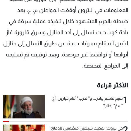
شاهد البرامج
المعلومات في البترون أوقفت المواطن م. ع. بعد
الترددات
ضبطه بالجرم المشهود خلال تنفيذه عملية سرقة في
بلدة كوبا، حيث تسلل إلى أحد المنازل وسرق قارورة غاز
عن MTV
وظائف
الإنـتـاج
تواصل معنا
ليتبين أنه قام بسرقات عدة عن طريق التسلل إلى منازل
لاعلاناتكم
شروط الإسـتخدام
سياسة الخصوصية
أبوابها أو نوافذها غير موصدة. وبعد توقيفه تم تسليمه
إلى المراجع المختصة.
الأكثر قراءة
1
نعيم قاسم يبادر... و"الحزب" أمام خيارين: أيّ
"سمّ" يختار؟
2
في بيروت: تفكيك شبكتين منظّمتين للدعارة!