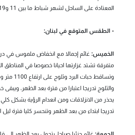
المعتادة على الساحل لشهر شباط ما بين 11 و19 درجة مئوية).
- الطقس المتوقع في لبنان:
الخميس:
غائم إجمالا مع انخفاض ملموس في درج
متفرقة تشتد غزارتها احيانا خصوصا في المناطق ال
وتساقط حبا
يحذر من الانزلاقات ومن انعدام الرؤية بشكل كلي
تدريجا ابتداء من بعد الظهر وتنحسر كليا فترة ليل
الجمعة:
غائم جزئيا صباحا، يتحول بعد الظهر الى ق