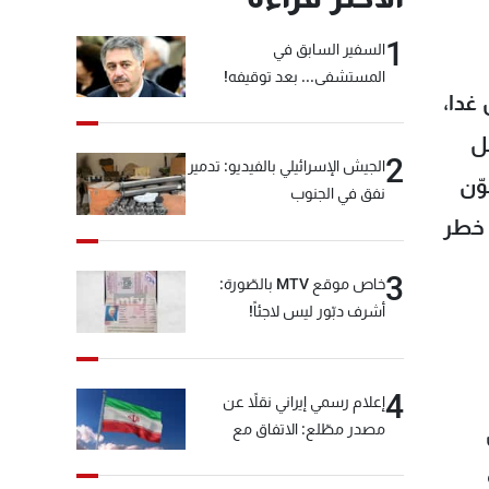
1
السفير السابق في
المستشفى... بعد توقيفه!
غدا،
ل
2
الجيش الإسرائيلي بالفيديو: تدمير
ّن
نفق في الجنوب
ر من خطر
3
خاص موقع MTV بالصّورة:
أشرف دبّور ليس لاجئاً!
4
إعلام رسمي إيراني نقلاً عن
مصدر مطّلع: الاتفاق مع
سلطنة عمان بشأن مضيق
هرمز سيتأجل ما دامت أميركا