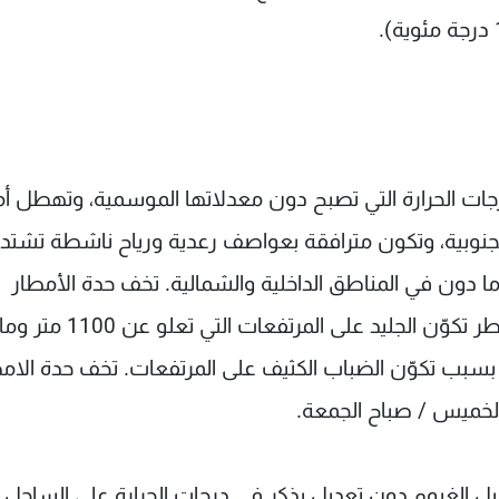
ات الحرارة التي تصبح دون معدلاتها الموسمية، وتهطل أ
جنوبية، وتكون مترافقة بعواصف رعدية ورياح ناشطة تشتد اح
ت البرد وثلوج على ارتفاع 1100 متر وما دون في المناطق الداخلية والشمالية. تخف حدة الأمطار
والثلوج تدريجا اعتبارا من فترة بعد الظهر، ويبقى خطر تكوّن الج
 بسبب تكوّن الضباب الكثيف على المرتفعات. تخف حدة الام
 الخميس / صباح الجمعة.
ليل الغيوم دون تعديل يذكر في درجات الحرارة على الساحل