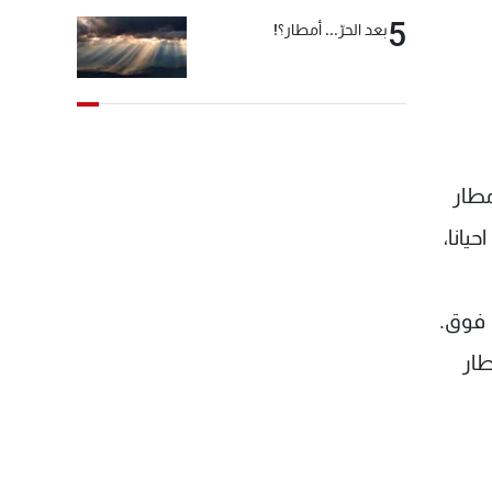
تهدد إيران
5
بعد الحرّ... أمطار؟!
مطار
يانا،
ليد على المرتفعات التي تعلو عن 1100 متر وما فوق.
طار