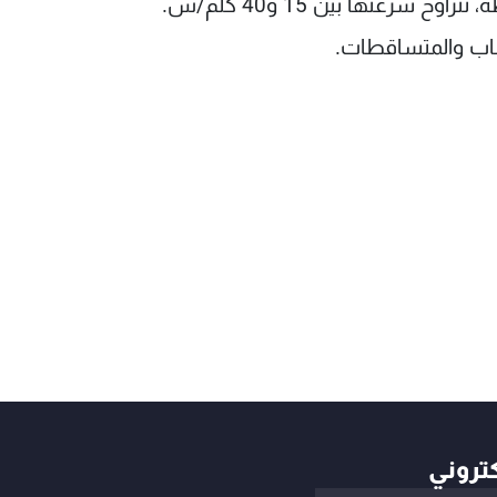
سرعتها بين 15 و40 كلم/س.
باب والمتساقطات.
كتروني