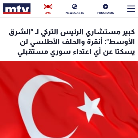
LIVE
NEWSCASTS
PROGRAMS
en
كبير مستشاري الرئيس التركي لـ "الشرق
الأخبار
الأوسط": أنقرة والحلف الأطلسي لن
يسكتا عن أي اعتداء سوري مستقبلي
سياسة
ناس
إقتصاد
فن
منوعات
رياضة
كأس العالم
البرامج
جدول البرامج