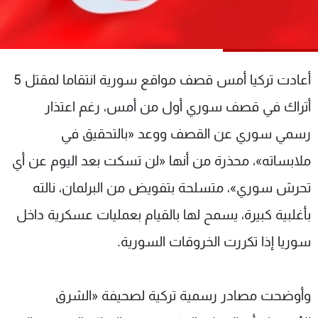
شاهد البرامج
الترددات
أعادت تركيا أمس قصف مواقع سورية انتقاما لمقتل 5
عن MTV
وظائف
الإنـتـاج
تواصل معنا
أتراك في قصف سوري أول من أمس، رغم اعتذار
لاعلاناتكم
شروط الإسـتخدام
سياسة الخصوصية
رسمي سوري عن القصف ووعد «بالتحقيق في
ملابساته»، محذرة من أنها «لن تسكت بعد اليوم عن أي
تحرش سوري»، متسلحة بتفويض من البرلمان، نالته
بأغلبية كبيرة، يسمح لها بالقيام بعمليات عسكرية داخل
سوريا إذا تكررت الخروقات السورية.
وأوضحت مصادر رسمية تركية لصحيفة «الشرق