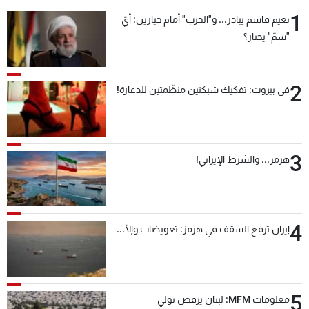
1
نعيم قاسم يبادر... و"الحزب" أمام خيارين: أيّ
"سمّ" يختار؟
2
في بيروت: تفكيك شبكتين منظّمتين للدعارة!
3
هرمز... والشرط الإيراني!
4
إيران ترفع السقف في هرمز: تعويضات وإلّا...
5
معلومات MFM: لبنان يرفض تولي