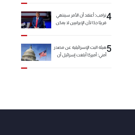
4
ترامب: أعتقد أن الأمر سينتهي
قريبًا جدًا لأن الإيرانيين لا يمكن
أن يستمروا على هذا الحال
5
هيئة البث الإسرائيلية عن مصدر
أمني: أميركا أبلغت إسرائيل أن
"حزب الله" لم يخرق وقف إطلاق
النار أمس في مجدل زون
وطلبت منها عدم التصعيد
خشية أن يؤثر ذلك على
مفاوضات روما