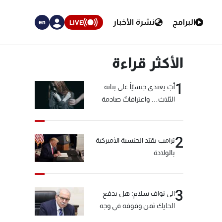
البرامج
نشرة الأخبار
LIVE
en
الأكثر قراءة
1
أبٌ يعتدي جنسيّاً على بناته
الثلاث… واعترافاتٌ صادمة
2
ترامب يقيّد الجنسية الأميركية
بالولادة
3
الى نواف سلام: هل يدفع
الحايك ثمن وقوفه في وجه
خيّاط؟