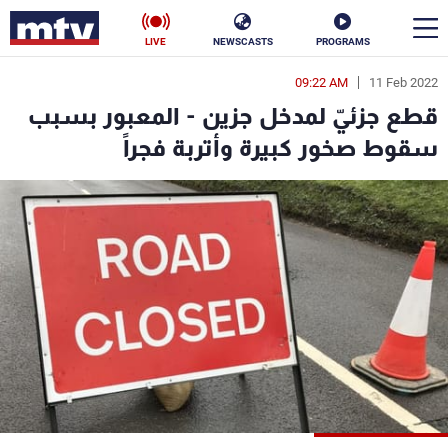
LIVE
NEWSCASTS
PROGRAMS
09:22 AM
11 Feb 2022
en
قطع جزئيّ لمدخل جزين - المعبور بسبب
الأخبار
سقوط صخور كبيرة وأتربة فجراً
سياسة
ناس
إقتصاد
فن
منوعات
رياضة
كأس العالم
البرامج
جدول البرامج