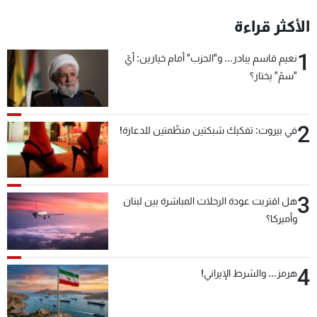
شاهد البرامج
الأكثر قراءة
الترددات
1
نعيم قاسم يبادر... و"الحزب" أمام خيارين: أيّ
"سمّ" يختار؟
عن MTV
وظائف
الإنـتـاج
تواصل معنا
لاعلاناتكم
شروط الإسـتخدام
سياسة الخصوصية
2
في بيروت: تفكيك شبكتين منظّمتين للدعارة!
3
هل اقتربت عودة الرحلات المباشرة بين لبنان
وأميركا؟
4
هرمز... والشرط الإيراني!