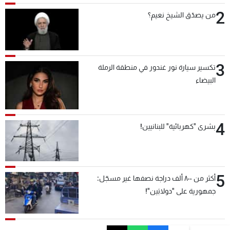
2
من يصدّق الشيخ نعيم؟
3
تكسير سيارة نور غندور في منطقة الرملة
البيضاء
4
بشرى "كهربائية" للبنانيين!
5
أكثر من ٨٠٠ ألف دراجة نصفها غير مسجّل:
جمهورية على "دولابَين"!