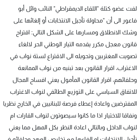
شاهد البرامج
لفت عضو كتلة "اللقاء الديمقراطي" النائب وائل أبو
الترددات
فاعور الى أن ‏‏"محاولة تأجيل الانتخابات أو إلغائها على
وشك الانطلاق ومسارها على الشكل التالي: اقتراح
عن MTV
وظائف
الإنـتـاج
تواصل معنا
قانون معجل مكرر يقدمه التيار الوطني الحر لالغاء
لاعلاناتكم
شروط الإسـتخدام
تصويت ‏المغتربين وتحويله الى الاقتراع لستة نواب في
سياسة الخصوصية
الاغتراب، اقرار القانون بعد تبنيه ‏من نواب الممانعة
وحلفائهم، اقرار القانون المأمول يعني افساح المجال
للاتفاق ‏السياسي على التوزيع الطائفي لنواب الاغتراب
المفترضين واعادة إعطاء فرصة ‏للبنانيين في الخارج نظريا
ونفاقا للاختيار اذا ما كانوا سيصوتون لنواب القارات ام
‏لنواب الداخل وبالتالي اعادة النظر بكل المهل مما يعني
تأجيل الانتخابات او ‏الغاءها مع تخليص العهد وحلفائه في