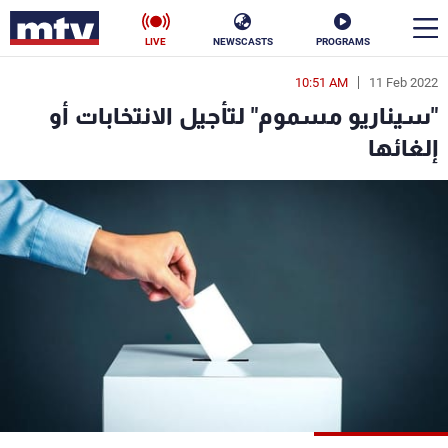
LIVE
NEWSCASTS
PROGRAMS
10:51 AM
11 Feb 2022
en
"سيناريو مسموم" لتأجيل الانتخابات أو
الأخبار
إلغائها
سياسة
ناس
إقتصاد
فن
منوعات
رياضة
كأس العالم
البرامج
جدول البرامج