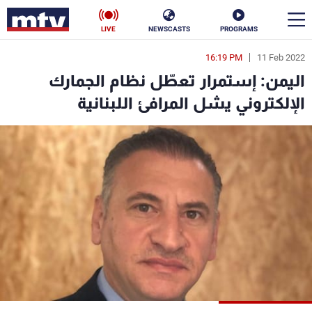
LIVE
NEWSCASTS
PROGRAMS
16:19 PM
11 Feb 2022
en
اليمن: إستمرار تعطّل نظام الجمارك
الأخبار
الإلكتروني يشل المرافئ اللبنانية
سياسة
ناس
إقتصاد
فن
منوعات
رياضة
كأس العالم
البرامج
جدول البرامج