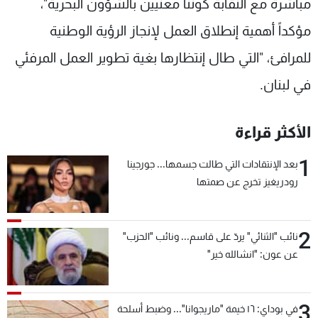
مباشرة مع النقابة كوننا معنيين بالشؤون البحرية"،
مؤكداً أهمية إنطلاق العمل لإنجاز الرؤية الوطنية
للمرافئ، "التي طال إنتظارها بغية تطوير العمل المرفئي
في لبنان.
الأكثر قراءة
1
بعد الإنتقادات التي طالت جسمها... جورجينا
رودريغيز تخرج عن صمتها
2
نائب "الثنائي" يردّ على قاسم... ونائب "الحزب"
عن عون: "انشالله خير"
3
في بوداي: ١٦ خيمة "ماريجوانا"... وضبط أسلحة