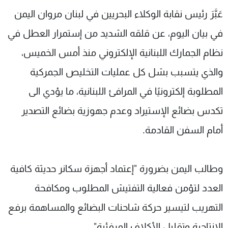
شاهد البرامج
عَبَّرَ رئيس نقابة الوكلاء البحريين في لبنان مروان اليمن
الترددات
في بيان اليوم، عن قلقه الشديد من إستمرار العطل في
نظام الجمارك اللبنانية الإلكتروني منذ أمس الخميس،
عن MTV
وظائف
الإنـتـاج
تواصل معنا
والذي يتسبب بشل كل عمليات التخليص الجمركية
لاعلاناتكم
شروط الإسـتخدام
المطلوبة إلكترونيًا في المرافئ اللبنانية، ما يؤدي الى
سياسة الخصوصية
تكدس بضائع الإستيراد وعدم جهوزية بضائع التصدير
أمام السفن القادمة.
وطالب اليمن بضرورة "إعتماد أجهزة سكانر حديثة كافية
العدد لتؤمن فعالية التفتيش المطلوب ومكافحة
التهريب لتيسير حركة شاحنات البضائع والمساهمة برفع
الإنتاجية وتقليل الأكلاف المرفئية".