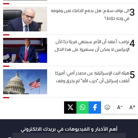
3
الى نواف سلام: هل يدفع الحايك ثمن وقوفه
في وجه خيّاط؟
4
ترامب: أعتقد أن الأمر سينتهي قريبًا جدًا لأن
الإيرانيين لا يمكن أن يستمروا على هذا الحال
5
هيئة البث الإسرائيلية عن مصدر أمني: أميركا
أبلغت إسرائيل أن "حزب الله" لم يخرق وقف
إطلاق النار أمس في مجدل زون وطلبت منها
عدم التصعيد خشية أن يؤثر ذلك على مفاوضات
روما
-
+
A
A
أهم الأخبار و الفيديوهات في بريدك الالكتروني