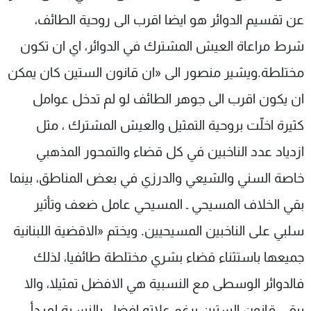
عن تقسيم الدوائر هو ايضا اقرب الى روحية الطائف،
شرط مراعاة العيش المشترك في الدوائر، اي ان تكون
مختلطة.ويشير منصور الى «ان قانون الستين كان يمكن
ان يكون اقرب الى جوهر الطائف لو لم تدخل عوامل
كثيرة اخلّت بروحية التمثيل والعيش المشترك ، مثل
ازدياد عدد الناخبين في كل قضاء والتمحور المذهبي
خاصة السني والشيعي والدرزي في بعض المناطق، بينما
بقي الخلاف المسيحي ـ المسيحي عامل ضعف وتأثير
سلبي على الناخبين المسيحيين. ويختم «الاقضية اللبنانية
جميعها باستثناء قضاء بشري مختلطة طائفيا، لذلك
فالدوائر الوسطى مع النسبية هي الافضل تمثيلا، والا
يبقى قانون الستين برغم علاته افضل بالنسـبة لمبـدأ