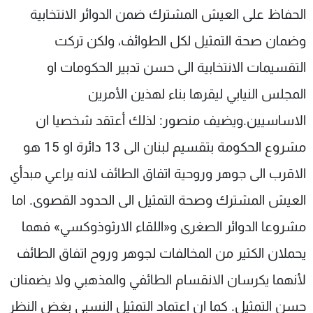
الحفاظ على العيش المشترك ضمن الدوائر الانتخابية
وضمان صحة التمثيل لكل الطوائف، ولكن تركت
التقسيمات الانتخابية الى حسن تدبير الحكومات او
المجلس النيابي ليقرها بناء لهذين الأمرين
الاساسيين.ويضيف منصور: لذلك أعتقد شخصيا ان
مشروع الحكومة بتقسيم لبنان الى 13 دائرة او 15 هو
الاقرب الى جوهر وروحية اتفاق الطائف لانه يراعي مبدأي
العيش المشترك وصحة التمثيل الى الحدود القصوى. اما
مشروعا الدوائر الصغرى و«اللقاء الارثوذوكسي» فهما
يحملان الكثير من المخالفات لجوهر وروح اتفاق الطائف
لأنهما يكرسان الانقسام الطائفي والمذهبي ولا يضمنان
حسن التمثيل. كما ان اعتماد التمثيل النسبي بغض النظر