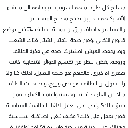
مصالح كل طرف منهم لتطويب النيابة لهم الى ما شاء
الله، وكلهم يتاجرون بحجج مصالح المسيحيين
والمسلمين».اضاف رزق ان روحية الطائف «تقضي بوضع
قانون انتخابي يؤمن صحة التمثيل لشتى فئات الشعب
وبما يحفظ العيش المشترك، هذه هي فكرة الطائف
وروحه، بغض النظر عن تقسيم الدوائر الانتخابية اكانت
صغرى ام كبرى. فالمهم هو صحة التمثيل. لذلك كنا ولا
زلنا نقول ان الطائف هو نص وروح، وقد تحدث الطائف
مثلا عن الغاء طائفية الوظيفة واعتماد الكفاءة، فمن
طبق ذلك؟ ونص على العمل لالغاء الطائفية السياسية
فمن يعمل على ذلك؟ وكيف تلغى الطائفية السياسية
وهناك احزاب دينية مسيحية واسلامية؟ لقد توافقنا في