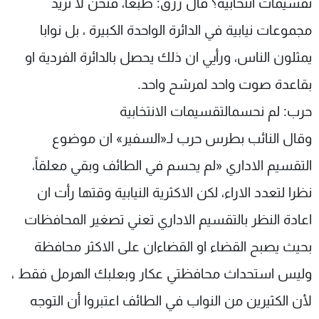
تقسيمات انتخابية؟ قال رزق: طبعا، فنحن لا نريد
مجموعات نيابية في الدائرة الواحدة الكبيرة ، بل نوابا
يمثلون الناس، ورأيي ان ذلك يحصل بالدائرة الفردية او
بقاعدة صوت واحد لمرشح واحد.
حرب: لم نحسمالتقسيمات الانتخابية
وقال النائب بطرس حرب لـ«السفير» ان موضوع
التقسيم الاداري «لم يحسم في الطائف وبقي معلقاً،
نظرا لتعدد الاراء، لكن الاكثرية النيابية وقتها رأت ان
اعادة النظر بالتقسيم الاداري تعني تصغير المحافظات
بحيث يصبح القضاء او القضاءان على الاكثر محافظة
وليس استحداث محافظتي عكار وبعلبك الهرمل فقط ،
لأن الكثيرين من النواب في الطائف اعتبروا أن التوجه