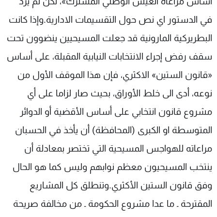
اساس مراعاة العيش الوطني المشترك»، لكن لم يرد
شاهد البرامج
في الدستور اي نص حول التقسيمات الادارية.وإذا كانت
الترددات
البطريركية المارونية قد جعلت المسيحيين ينضوون تحت
سقف رفض إجراء الانتخابات النيابية المقبلة، على أساس
عن MTV
وظائف
الإنـتـاج
تواصل معنا
«قانون الستين» الاكثري، فإن هذا الموقف الأول من
لاعلاناتكم
شروط الإسـتخدام
سياسة الخصوصية
نوعه، أدى الى خلط الأوراق، بحيث صار لزاما على أي
مشروع قانون انتخابي على أساس الأقضية أو الدوائر
المتوسطة او الكبرى (المحافظة) أن يأخذ في الحسبان
مراعاته للهواجس المسيحية التي تختصر بمعادلة أن
ينتخب المسيحيون معظم نوابهم وليس كما هو الحال
وفق قانون الستين الأكثري.وتنطلق كل المشاريع
المقترحة ـ ما عدا مشروع الحكومة ـ من مخالفة صريحة