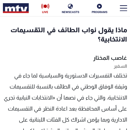
LIVE
NEWSCASTS
PROGRAMS
en
ماذا يقول نواب الطائف في التقسيمات
الأخبار
الانتخابية؟
سياسة
ناس
غاصب المختار
السفير
إقتصاد
فن
تختلف التفسيرات الدستورية والسياسية لما جاء في
منوعات
رياضة
وثيقة الوفاق الوطني في الطائف بالنسبة للتقسيمات
كأس العالم
الانتخابية، والتي جاء في نصها أن «الانتخابات النيابية تجري
على أساس المحافظة بعد اعادة النظر في التقسيمات
الادارية وبما يؤمن اشراك كل الفئات اللبنانية على
البرامج
جدول البرامج