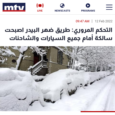
LIVE
NEWSCASTS
PROGRAMS
09:47 AM
12 Feb 2022
en
التحكم المروري: طريق ضهر البيدر اصبحت
الأخبار
سالكة أمام جميع السيارات والشاحنات
سياسة
ناس
إقتصاد
فن
منوعات
رياضة
كأس العالم
البرامج
جدول البرامج