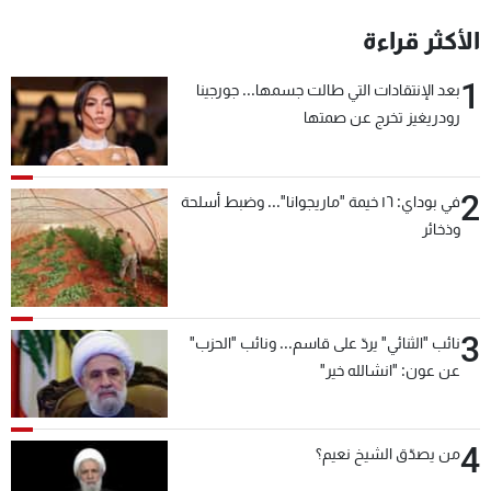
شاهد البرامج
الأكثر قراءة
الترددات
1
بعد الإنتقادات التي طالت جسمها... جورجينا
رودريغيز تخرج عن صمتها
عن MTV
وظائف
الإنـتـاج
تواصل معنا
لاعلاناتكم
شروط الإسـتخدام
سياسة الخصوصية
2
في بوداي: ١٦ خيمة "ماريجوانا"... وضبط أسلحة
وذخائر
3
نائب "الثنائي" يردّ على قاسم... ونائب "الحزب"
عن عون: "انشالله خير"
4
من يصدّق الشيخ نعيم؟