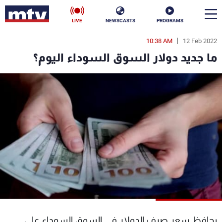
LIVE
NEWSCASTS
PROGRAMS
10:38 AM
12 Feb 2022
en
ما جديد دولار السوق السوداء اليوم؟
الأخبار
سياسة
ناس
إقتصاد
فن
منوعات
رياضة
كأس العالم
البرامج
يحافظ سعر صرف الدولار في السوق السوداء على
جدول البرامج