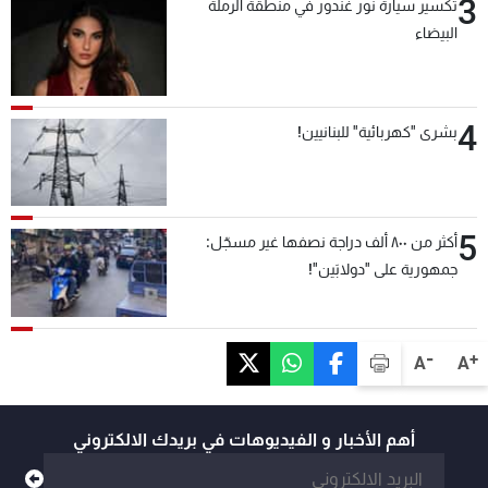
3
تكسير سيارة نور غندور في منطقة الرملة
البيضاء
4
بشرى "كهربائية" للبنانيين!
5
أكثر من ٨٠٠ ألف دراجة نصفها غير مسجّل:
جمهورية على "دولابَين"!
-
+
A
A
أهم الأخبار و الفيديوهات في بريدك الالكتروني