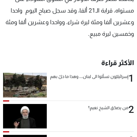
شاهد البرامج
مستواه، قرابة الـ21 ألفا، وقد سجل صباح اليوم واحدا
الترددات
وعشرين ألفا ومئة ليرة شراء، وواحدا وعشرين ألفا ومئة
وخمسين ليرة مبيع.
عن MTV
وظائف
الإنـتـاج
تواصل معنا
لاعلاناتكم
شروط الإسـتخدام
سياسة الخصوصية
الأكثر قراءة
1
إسرائيليّون تسلّلوا الى لبنان... وهذا ما حلّ بهم
2
من يصدّق الشيخ نعيم؟