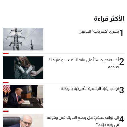
الأكثر قراءة
1
بشرى "كهربائية" للبنانيين!
2
أبٌ يعتدي جنسيّاً على بناته الثلاث… واعترافاتٌ
صادمة
3
ترامب يقيّد الجنسية الأميركية بالولادة
4
الى نواف سلام: هل يدفع الحايك ثمن وقوفه
في وجه خيّاط؟