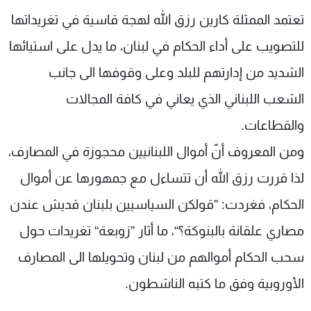
شاهد البرامج
تعتمد الممثلة كارين رزق الله لهجة قاسية في تغريداتها
الترددات
للتصويب على أداء الحكام في لبنان، ما يدل على استيائها
الشديد من إدارتهم للبلد وعلى وقوفها الى جانب
عن MTV
وظائف
الإنـتـاج
تواصل معنا
الشعب اللبناني الذي يعاني في كافة المجالات
لاعلاناتكم
شروط الإسـتخدام
والقطاعات.
سياسة الخصوصية
ومن المعروف أنّ أموال اللبنانيين محجوزة في المصارف،
لذا قررت رزق الله أن تتساءل مع جمهورها عن أموال
الحكام، فغردت: ”قولكن السياسيين بلبنان قديش عندن
مصاري علقانة بالبنوكة؟“، ما أثار ”زوبعة“ تغريدات حول
سحب الحكام أموالهم من لبنان وتحويلها الى المصارف
الأوروبية وفق ما كتبه الناشطون.