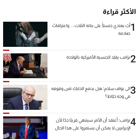
شاهد البرامج
الأكثر قراءة
الترددات
1
أبٌ يعتدي جنسيّاً على بناته الثلاث… واعترافاتٌ
صادمة
عن MTV
وظائف
الإنـتـاج
تواصل معنا
لاعلاناتكم
شروط الإسـتخدام
سياسة الخصوصية
2
ترامب يقيّد الجنسية الأميركية بالولادة
3
الى نواف سلام: هل يدفع الحايك ثمن وقوفه
في وجه خيّاط؟
4
ترامب: أعتقد أن الأمر سينتهي قريبًا جدًا لأن
الإيرانيين لا يمكن أن يستمروا على هذا الحال