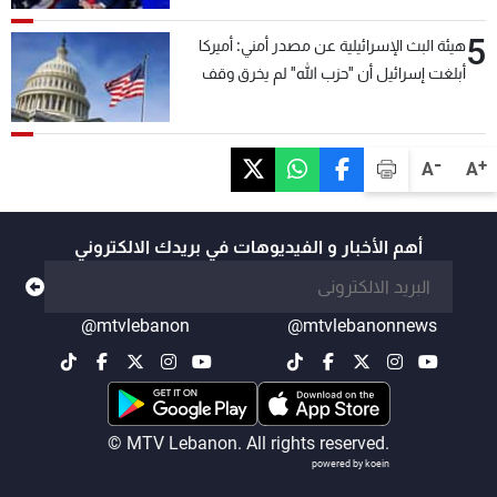
5
هيئة البث الإسرائيلية عن مصدر أمني: أميركا
أبلغت إسرائيل أن "حزب الله" لم يخرق وقف
إطلاق النار أمس في مجدل زون وطلبت منها
عدم التصعيد خشية أن يؤثر ذلك على مفاوضات
روما
-
+
A
A
أهم الأخبار و الفيديوهات في بريدك الالكتروني
@mtvlebanon
@mtvlebanonnews
© MTV Lebanon. All rights reserved.
powered by koein