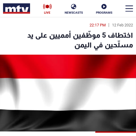
LIVE
NEWSCASTS
PROGRAMS
22:17 PM
12 Feb 2022
en
اختطاف 5 موظّفين أمميين على يد
الأخبار
مسلّحين في اليمن
سياسة
ناس
إقتصاد
فن
منوعات
رياضة
كأس العالم
البرامج
جدول البرامج