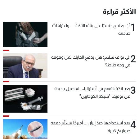
شاهد البرامج
الأكثر قراءة
الترددات
1
أبٌ يعتدي جنسيّاً على بناته الثلاث… واعترافاتٌ
صادمة
عن MTV
وظائف
الإنـتـاج
تواصل معنا
لاعلاناتكم
شروط الإسـتخدام
سياسة الخصوصية
2
الى نواف سلام: هل يدفع الحايك ثمن وقوفه
في وجه خيّاط؟
3
بعد انكشافهم في أستراليا... تفاصيل جديدة
عن توقيف "شبكة الكوكايين"
4
بعد استخدامها ضدّ إيران... أميركا تتسلّم دفعة
صواريخ كبيرة!