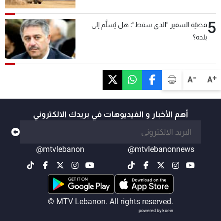
5
قضيّة السفير "الذي سقط": هل يُسلَّم إلى
بلده؟
-
+
A
A
أهم الأخبار و الفيديوهات في بريدك الالكتروني
@mtvlebanon
@mtvlebanonnews
© MTV Lebanon. All rights reserved.
powered by koein