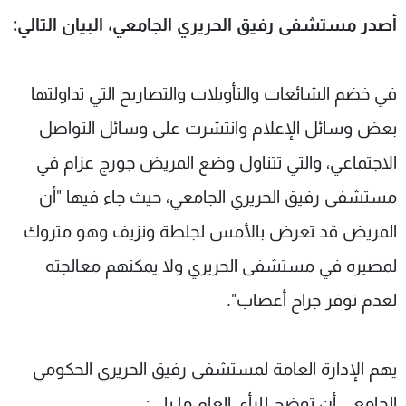
شاهد البرامج
أصدر مستشفى رفيق الحريري الجامعي، البيان التالي:
الترددات
في خضم الشائعات والتأويلات والتصاريح التي تداولتها
عن MTV
وظائف
الإنـتـاج
تواصل معنا
بعض وسائل الإعلام وانتشرت على وسائل التواصل
لاعلاناتكم
شروط الإسـتخدام
الاجتماعي، والتي تتناول وضع المريض جورج عزام في
سياسة الخصوصية
مستشفى رفيق الحريري الجامعي، حيث جاء فيها "أن
المريض قد تعرض بالأمس لجلطة ونزيف وهو متروك
لمصيره في مستشفى الحريري ولا يمكنهم معالجته
لعدم توفر جراح أعصاب".
يهم الإدارة العامة لمستشفى رفيق الحريري الحكومي
الجامعي أن توضح للرأي العام ما يلي: