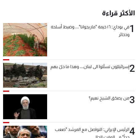
الأكثر قراءة
1
في بوداي: ١٦ خيمة "ماريجوانا"... وضبط أسلحة
وذخائر
2
إسرائيليّون تسلّلوا الى لبنان... وهذا ما حلّ بهم
3
من يصدّق الشيخ نعيم؟
4
الرئيس الإيراني: التواصل مع المرشد "صعب
جداً" في الوقت الحالي