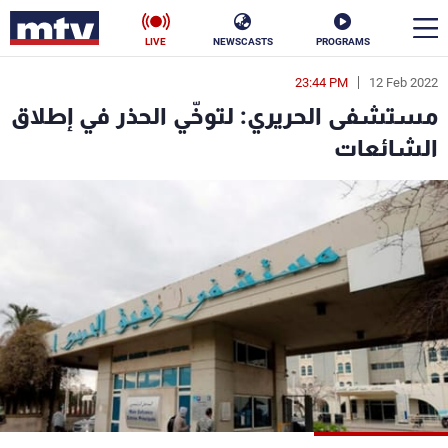
LIVE
NEWSCASTS
PROGRAMS
23:44 PM
12 Feb 2022
en
مستشفى الحريري: لتوخّي الحذر في إطلاق
الأخبار
الشائعات
سياسة
ناس
إقتصاد
فن
منوعات
رياضة
كأس العالم
البرامج
جدول البرامج