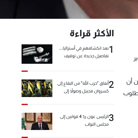
الأكثر قراءة
1
بعد انكشافهم في أستراليا...
تفاصيل جديدة عن توقيف
ر
"شبكة الكوكايين"
ن أن
2
أنفاق "حزب الله" من البقاع إلى
كسروان فجبيل وصولاً إلى
مطلوب
المختارة... التفاصيل في نشرة
الأخبار بعد قليل
3
الرئيس عون ردّ 4 قوانين إلى
مجلس النواب