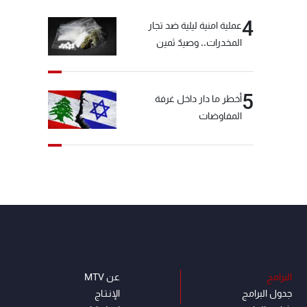
4
عملية امنية ليلية ضد تجار
المخدرات.. وصيدٌ ثمين
5
أخطر ما دار داخل غرفة
المفاوضات
البرامج
عن MTV
جدول البرامج
الإنـتـاج