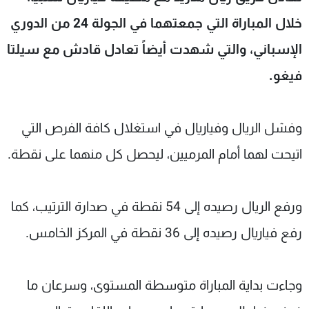
شاهد البرامج
خلال المباراة التي جمعتهما في الجولة 24 من الدوري
الترددات
الإسباني، والتي شهدت أيضاً تعادل قادش مع سيلتا
فيغو.
عن MTV
وظائف
الإنـتـاج
تواصل معنا
لاعلاناتكم
شروط الإسـتخدام
سياسة الخصوصية
وفشل الريال وفياريال في استغلال كافة الفرص التي
اتيحت لهما أمام المرميين، ليحصل كل منهما على نقطة.
ورفع الريال رصيده إلى 54 نقطة في صدارة الترتيب، كما
رفع فياريال رصيده إلى 36 نقطة في المركز الخامس.
وجاءت بداية المباراة متوسطة المستوى، وسرعان ما