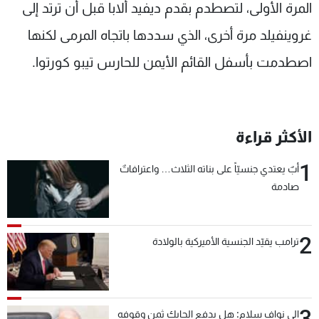
المرة الأولى، لتصطدم بقدم ديفيد ألابا قبل أن ترتد إلى
غروينفيلد مرة أخرى، الذي سددها باتجاه المرمى لكنها
اصطدمت بأسفل القائم الأيمن للحارس تيبو كورتوا.
الأكثر قراءة
1
أبٌ يعتدي جنسيّاً على بناته الثلاث… واعترافاتٌ
صادمة
2
ترامب يقيّد الجنسية الأميركية بالولادة
3
الى نواف سلام: هل يدفع الحايك ثمن وقوفه