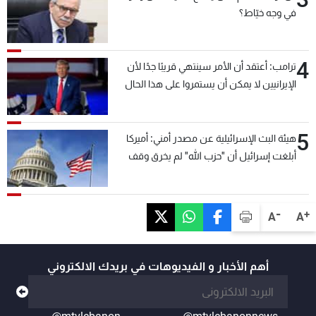
في وجه خيّاط؟
4
ترامب: أعتقد أن الأمر سينتهي قريبًا جدًا لأن
الإيرانيين لا يمكن أن يستمروا على هذا الحال
5
هيئة البث الإسرائيلية عن مصدر أمني: أميركا
أبلغت إسرائيل أن "حزب الله" لم يخرق وقف
إطلاق النار أمس في مجدل زون وطلبت منها
عدم التصعيد خشية أن يؤثر ذلك على مفاوضات
روما
-
+
A
A
أهم الأخبار و الفيديوهات في بريدك الالكتروني