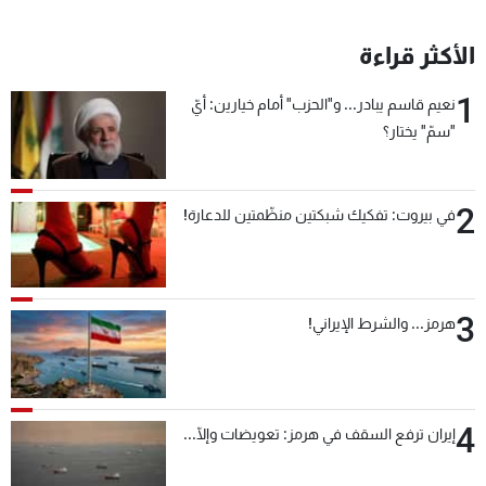
شاهد البرامج
الترددات
الأكثر قراءة
1
نعيم قاسم يبادر... و"الحزب" أمام خيارين: أيّ
عن MTV
وظائف
"سمّ" يختار؟
الإنـتـاج
تواصل معنا
لاعلاناتكم
شروط الإسـتخدام
سياسة الخصوصية
2
في بيروت: تفكيك شبكتين منظّمتين للدعارة!
3
هرمز... والشرط الإيراني!
4
إيران ترفع السقف في هرمز: تعويضات وإلّا...