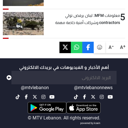
5
معلومات MFM: لبنان يرفض تولي
contractors وشركات أمنية خاصة مهمة
التحقق من نزع سلاح "حزب الله"
-
+
A
A
أهم الأخبار و الفيديوهات في بريدك الالكتروني
@mtvlebanon
@mtvlebanonnews
© MTV Lebanon. All rights reserved.
powered by koein