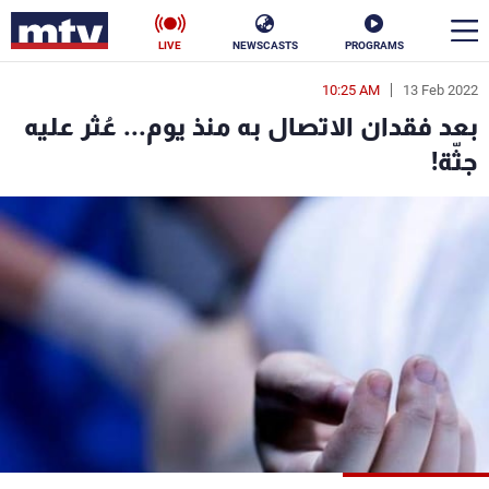
LIVE
NEWSCASTS
PROGRAMS
10:25 AM
13 Feb 2022
en
بعد فقدان الاتصال به منذ يوم... عُثر عليه
الأخبار
جثّة!
سياسة
ناس
إقتصاد
فن
منوعات
رياضة
كأس العالم
البرامج
جدول البرامج