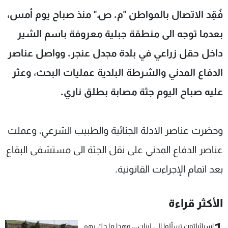
شاهد البرامج
فُقِد الاتصال بالمواطن "م. ص." منذ صباح يوم أمس،
الترددات
بعدما توجه الى منطقة جبلية معروفة باسم الشير
داخل حقل زراعي في بلدة مجدل عنجر. وواصل عناصر
عن MTV
وظائف
الإنـتـاج
تواصل معنا
الدفاع المدني والشرطة البلدية عمليات البحث، وعثر
لاعلاناتكم
شروط الإسـتخدام
عليه صباح اليوم جثة مصابة بطلق ناري.
سياسة الخصوصية
وحضرت عناصر الادلة الجنائية والطبيب الشرعي، وعملت
عناصر الدفاع المدني على نقل الجثة الى مستشفى البقاع
بعد اتمام الإجراءت القانونية.
الأكثر قراءة
إسرائيليّون تسلّلوا الى لبنان... وهذا ما حلّ بهم