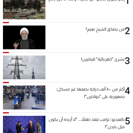
1
2
من يصدّق الشيخ نعيم؟
3
بشرى "كهربائية" للبنانيين!
4
أكثر من ٨٠٠ ألف دراجة نصفها غير مسجّل:
جمهورية على "دولابَين"!
5
بالفيديو: ترامب يُنقذ طفلاً... "لا أريده أن يكون
مثل بايدن"!