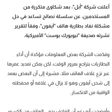
شاهد البرامج
أعلنت شركة "أبل"، بعد شكاوى متكررة من
الترددات
المستخدمين، عن سلسلة نصائح تساعد في حل
مشكلة نفاد بطارية هاتف "آيفون"، وفقاً لتقرير
عن MTV
وظائف
الإنـتـاج
تواصل معنا
نشرته صحيفة "نيويورك بوست" الأميركية.
لاعلاناتكم
شروط الإسـتخدام
سياسة الخصوصية
وقدّمت الشركة بعض المعلومات مؤكدة أن أداء
البطاريات يتراجع بمرور الوقت، لكن يمكن تمديد عمرها
عبر نزع غلاف الهاتف مثلا، مشيرة إلى أن البعض يعمد
إلى شحن آيفون وهو لا يزال في غلافه أو محفظته
الواقية من الانكسار.
وأوضحت أنه رغم أن الغلاف يحمي الهاتف من الكسور،