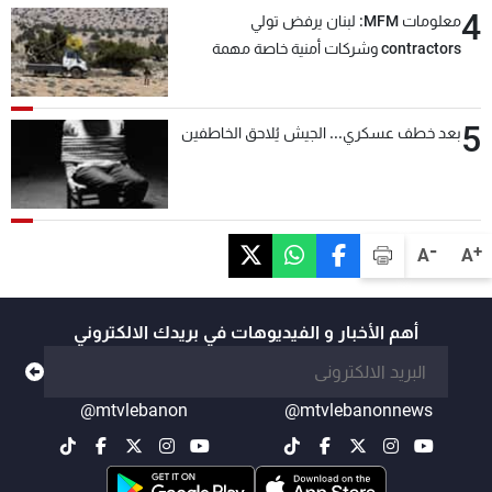
4
معلومات MFM: لبنان يرفض تولي
contractors وشركات أمنية خاصة مهمة
التحقق من نزع سلاح "حزب الله"
5
بعد خطف عسكري... الجيش يُلاحق الخاطفين
-
+
A
A
أهم الأخبار و الفيديوهات في بريدك الالكتروني
@mtvlebanon
@mtvlebanonnews