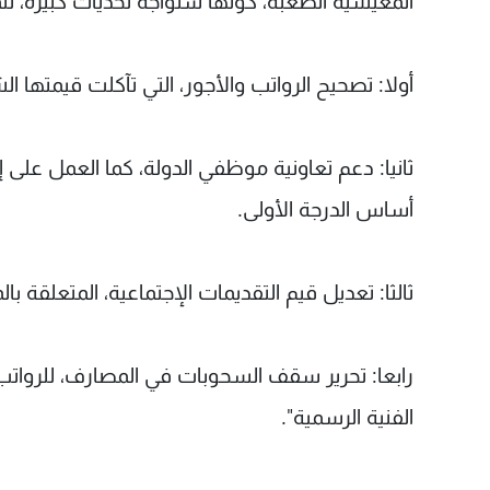
المعيشية الصعبة، كونها ستواجه تحديات كبيرةً، تتم
أولا: تصحيح الرواتب والأجور، التي تآكلت قيمتها ال
ثانيا: دعم تعاونية موظفي الدولة، كما العمل على إ
أساس الدرجة الأولى.
ثالثا: تعديل قيم التقديمات الإجتماعية، المتعلقة با
رابعا: تحرير سقف السحوبات في المصارف، للرواتب ا
الفنية الرسمية".