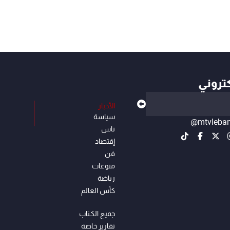
كتروني
الأخبار
سياسة
@mtvleba
ناس
إقتصاد
فن
منوعات
رياضة
كأس العالم
جميع الكـتاب
تقارير خاصة