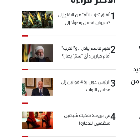
1
أنفاق "حزب الله" من البقاع إلى
كسروان فجبيل وصولاً إلى
المختارة... التفاصيل في نشرة
الأخبار بعد قليل
2
نعيم قاسم يبادر... و"الحزب"
أمام خيارين: أيّ "سمّ" يختار؟
يد
اكات حتى تاريخ 18 شباط 2022 ضمنا، تحديد فترة انتخابات مجلس المندوبين، بين 21 شباط و25 من
3
الرئيس عون ردّ 4 قوانين إلى
مجلس النواب
4
في بيروت: تفكيك شبكتين
منظّمتين للدعارة!