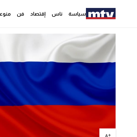
سياسة
ناس
إقتصاد
فن
منوع
+
A