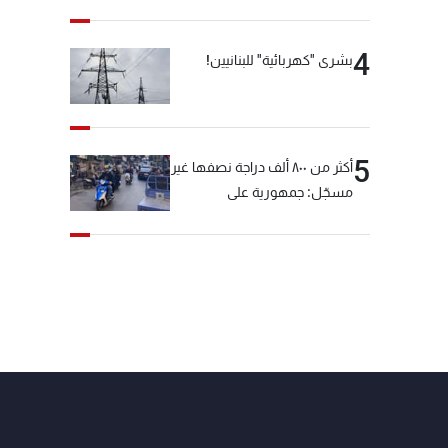
4
بشرى "كهربائية" للبنانيين!
5
أكثر من ٨٠٠ ألف دراجة نصفها غير
مسجّل: جمهورية على
"دولابَين"!