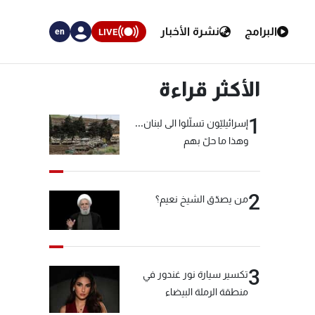
البرامج
نشرة الأخبار
LIVE
en
الأكثر قراءة
1
إسرائيليّون تسلّلوا الى لبنان...
وهذا ما حلّ بهم
2
من يصدّق الشيخ نعيم؟
3
تكسير سيارة نور غندور في
منطقة الرملة البيضاء