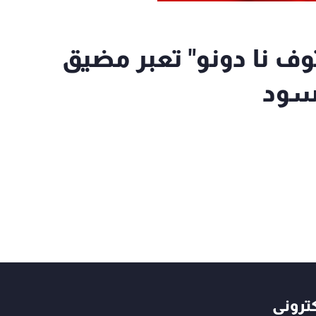
ف نا دونو" تعبر مضيق
أسود
كتروني