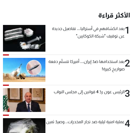
الأكثر قراءة
1
بعد انكشافهم في أستراليا... تفاصيل جديدة
عن توقيف "شبكة الكوكايين"
2
بعد استخدامها ضدّ إيران... أميركا تتسلّم دفعة
صواريخ كبيرة!
3
الرئيس عون ردّ 4 قوانين إلى مجلس النواب
4
عملية امنية ليلية ضد تجار المخدرات.. وصيدٌ ثمين