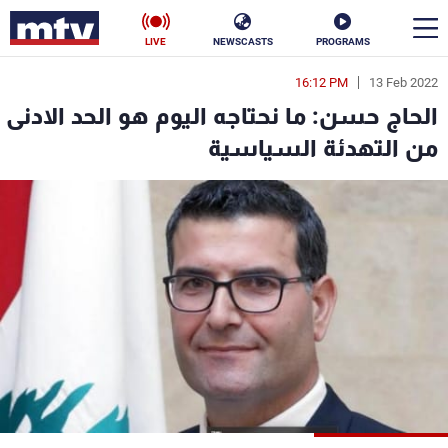
LIVE
NEWSCASTS
PROGRAMS
16:12 PM
13 Feb 2022
en
الحاج حسن: ما نحتاجه اليوم هو الحد الادنى
الأخبار
من التهدئة السياسية
سياسة
ناس
إقتصاد
فن
منوعات
رياضة
كأس العالم
البرامج
جدول البرامج