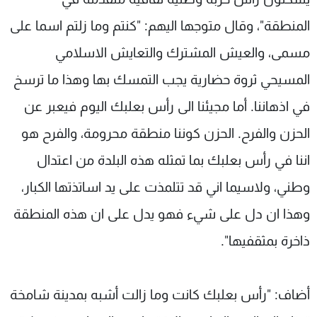
المنطقة"، وقال متوجها اليهم: "كنتم وما زلتم اسما على
مسمى، والعيش المشترك والتعايش الاسلامي
المسيحي ثروة حضارية يجب التمسك بها وهذا ما ترسخ
في اذهاننا. أما مجيئنا الى رأس بعلبك اليوم فيعبر عن
الحزن والفرح. الحزن كوننا منطقة محرومة، والفرح هو
اننا في رأس بعلبك بما تمثله هذه البلدة من اعتدال
وطني، ولاسيما اني قد تتلمذت على يد اساتذتها الكبار،
وهذا ان دل على شيء فهو يدل على ان هذه المنطقة
ذاخرة بمثقفيها".
أضاف: "رأس بعلبك كانت وما زالت أشبه بمدينة شامخة