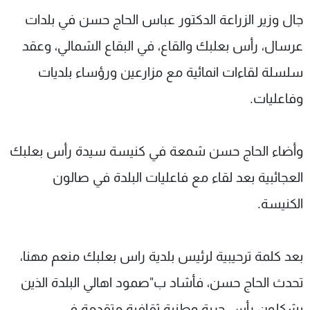
شاهد البرامج
جال وزير الزراعة الدكتور عباس الحاج حسن في بلدات
الترددات
عرسال، رأس بعلبك والقاع، في البقاع الشمالي، وعقد
سلسلة لقاءات انمائية مع مزارعين ورؤساء بلديات
عن MTV
وظائف
الإنـتـاج
تواصل معنا
وفاعليات.
لاعلاناتكم
شروط الإسـتخدام
سياسة الخصوصية
وأضاء الحاج حسن شمعة في كنيسة سيدة رأس بعلبك
العجائبية بعد لقاء مع فاعليات البلدة في صالون
الكنيسة.
بعد كلمة ترحيبية لرئيس بلدية راس بعلبك منعم مهنا،
تحدث الحاج حسن، فأشاد ب"صمود اهالي البلدة الذين
يشكلون رأس حربة وطنية ثقافية متقدمة في