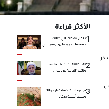
الأكثر قراءة
1
بعد الإنتقادات التي طالت
جسمها... جورجينا رودريغيز تخرج
عن صمتها
اسفر
2
نائب "الثنائي" يردّ على قاسم...
ونائب "الحزب" عن عون:
"انشالله خير"
في
3
في بوداي: ١٦ خيمة "ماريجوانا"...
وضبط أسلحة وذخائر