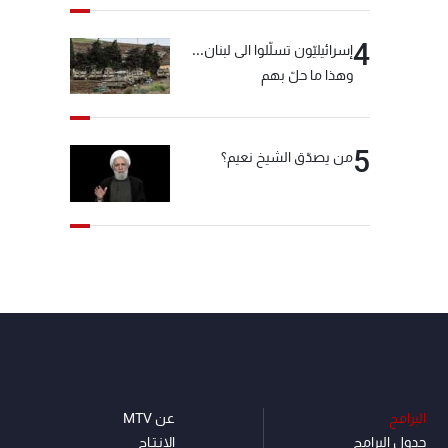
4
إسرائيليّون تسلّلوا الى لبنان...
وهذا ما حلّ بهم
5
من يصدّق الشيخ نعيم؟
البرامج
عن MTV
جدول البرامج
الإنـتـاج