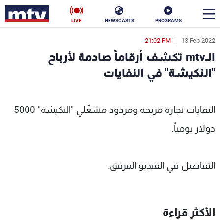
LIVE
NEWSCASTS
PROGRAMS
21:02 PM
13 Feb 2022
en
الـmtv تكشف أرقاماً صادمة لأرباح
الأخبار
"النكيشة" في النفايات
سياسة
ناس
النفايات تجارة مربحة ومردود مشغّلي "النكيشة" 5000
إقتصاد
فن
دولار يومياً.
منوعات
رياضة
كأس العالم
التفاصيل في الفيديو المرفق.
البرامج
الأكثر قراءة
جدول البرامج