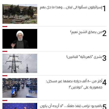
شاهد البرامج
1
إسرائيليّون تسلّلوا الى لبنان... وهذا ما حلّ بهم
الترددات
عن MTV
وظائف
2
من يصدّق الشيخ نعيم؟
الإنـتـاج
تواصل معنا
لاعلاناتكم
شروط الإسـتخدام
سياسة الخصوصية
3
بشرى "كهربائية" للبنانيين!
4
أكثر من ٨٠٠ ألف دراجة نصفها غير مسجّل:
جمهورية على "دولابَين"!
5
بالفيديو: ترامب يُنقذ طفلاً... "لا أريده أن يكون