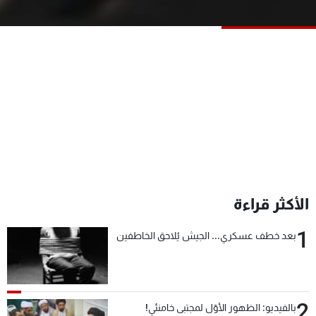
شاهد البرامج
الترددات
عن MTV
وظائف
الإنـتـاج
تواصل معنا
لاعلاناتكم
شروط الإسـتخدام
سياسة الخصوصية
الأكثر قراءة
1
بعد خطف عسكري... الجيش يُلاحق الخاطفين
2
بالفيديو: الظهور الأوّل لمجتبى خامنئي!