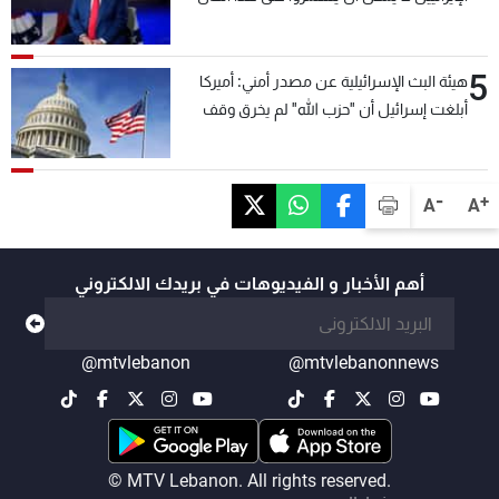
5
هيئة البث الإسرائيلية عن مصدر أمني: أميركا
أبلغت إسرائيل أن "حزب الله" لم يخرق وقف
إطلاق النار أمس في مجدل زون وطلبت منها
عدم التصعيد خشية أن يؤثر ذلك على مفاوضات
روما
-
+
A
A
أهم الأخبار و الفيديوهات في بريدك الالكتروني
@mtvlebanon
@mtvlebanonnews
© MTV Lebanon. All rights reserved.