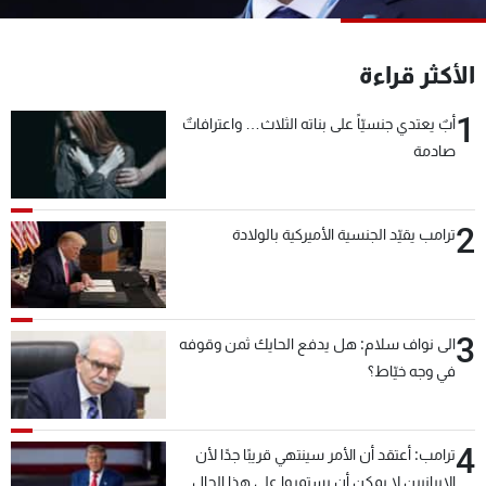
شاهد البرامج
الترددات
الأكثر قراءة
1
أبٌ يعتدي جنسيّاً على بناته الثلاث… واعترافاتٌ
عن MTV
وظائف
الإنـتـاج
تواصل معنا
صادمة
لاعلاناتكم
شروط الإسـتخدام
سياسة الخصوصية
2
ترامب يقيّد الجنسية الأميركية بالولادة
3
الى نواف سلام: هل يدفع الحايك ثمن وقوفه
في وجه خيّاط؟
4
ترامب: أعتقد أن الأمر سينتهي قريبًا جدًا لأن
الإيرانيين لا يمكن أن يستمروا على هذا الحال