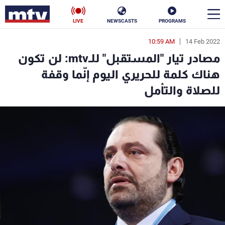
LIVE
NEWSCASTS
PROGRAMS
10:59 AM
14 Feb 2022
en
مصادر تيار "المستقبل" للـmtv: لن تكون
الأخبار
هناك كلمة للحريري اليوم إنّما وقفة
للصلاة والتأمل
سياسة
ناس
إقتصاد
فن
منوعات
رياضة
كأس العالم
البرامج
جدول البرامج