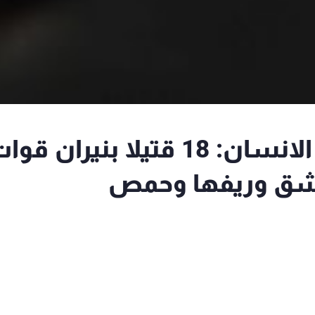
الشبكة السورية لحقوق الانسان: 18 قتيلا بنيران ق
شق وريفها وحمص