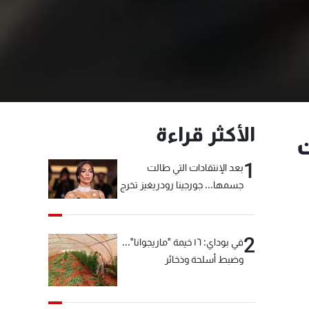
الأكثر قراءة
وات
1
بعد الإنتقادات التي طالت
جسمها... جورجينا رودريغيز تخرج
عن صمتها
2
في بوداي: ١٦ خيمة "ماريجوانا"...
وضبط أسلحة وذخائر