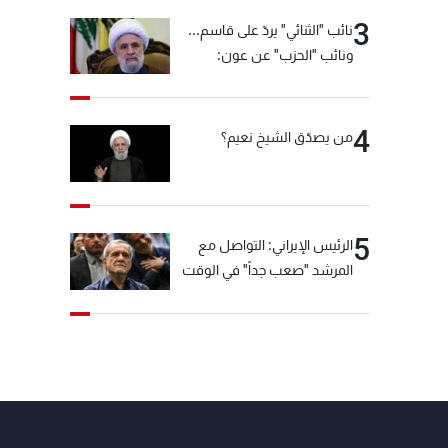
3
نائب "الثنائي" يردّ على قاسم...
ونائب "الحزب" عن عون:
"انشالله خير"
4
من يصدّق الشيخ نعيم؟
5
الرئيس الإيراني: التواصل مع
المرشد "صعب جداً" في الوقت
الحالي