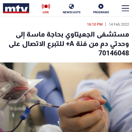
LIVE
NEWSCASTS
PROGRAMS
16:10 PM
14 Feb 2022
en
مستشفى الجعيتاوي بحاجة ماسة إلى
الأخبار
وحدتي دم من فئة A+ للتبرع الاتصال على
70146048
سياسة
ناس
إقتصاد
فن
منوعات
رياضة
كأس العالم
البرامج
جدول البرامج