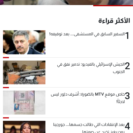
شاهد البرامج
الترددات
الأكثر قراءة
1
السفير السابق في المستشفى... بعد توقيفه!
عن MTV
وظائف
الإنـتـاج
تواصل معنا
لاعلاناتكم
شروط الإسـتخدام
سياسة الخصوصية
2
الجيش الإسرائيلي بالفيديو: تدمير نفق في
الجنوب
3
خاص موقع MTV بالصّورة: أشرف دبّور ليس
لاجئاً!
4
بعد الإنتقادات التي طالت جسمها... جورجينا
رودريغيز تخرج عن صمتها