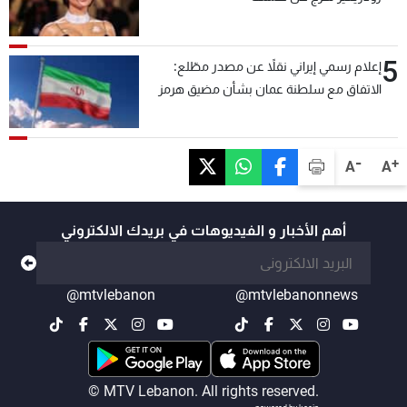
5
إعلام رسمي إيراني نقلاً عن مصدر مطّلع:
الاتفاق مع سلطنة عمان بشأن مضيق هرمز
سيتأجل ما دامت أميركا تهدد إيران
-
+
A
A
أهم الأخبار و الفيديوهات في بريدك الالكتروني
@mtvlebanon
@mtvlebanonnews
© MTV Lebanon. All rights reserved.