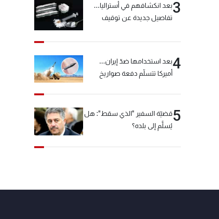
3
بعد انكشافهم في أستراليا...
تفاصيل جديدة عن توقيف
"شبكة الكوكايين"
4
بعد استخدامها ضدّ إيران...
أميركا تتسلّم دفعة صواريخ
كبيرة!
5
قضيّة السفير "الذي سقط": هل
يُسلَّم إلى بلده؟