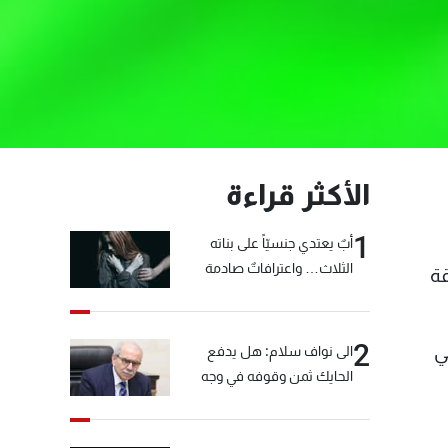
الأكثر قراءة
1
أبٌ يعتدي جنسيّاً على بناته
الثلاث… واعترافاتٌ صادمة
قة
2
ي
الى نواف سلام: هل يدفع
الحايك ثمن وقوفه في وجه
خيّاط؟