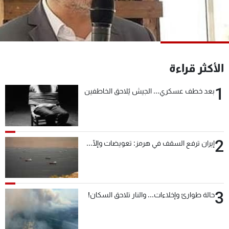
شاهد البرامج
الترددات
عن MTV
وظائف
الأكثر قراءة
الإنـتـاج
تواصل معنا
لاعلاناتكم
شروط الإسـتخدام
1
سياسة الخصوصية
بعد خطف عسكري... الجيش يُلاحق الخاطفين
2
إيران ترفع السقف في هرمز: تعويضات وإلّا...
3
حالة طوارئ وإخلاءات... والنار تلاحق السكان!