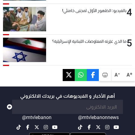
4
بالفيديو: الظهور الأوّل لمجتبى خامنئي!
5
ما الذي غيّرته المفاوضات اللبنانية الإسرائيلية؟
-
+
A
A
أهم الأخبار و الفيديوهات في بريدك الالكتروني
@mtvlebanon
@mtvlebanonnews