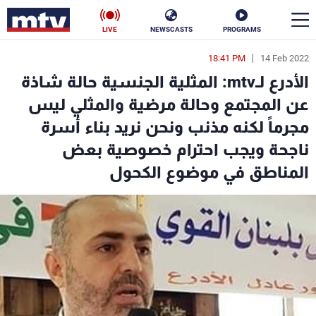
LIVE
NEWSCASTS
PROGRAMS
18:41 PM
14 Feb 2022
en
الأدرع لـmtv: المثلية الجنسية حالة شاذة
الأخبار
عن المجتمع وحالة مرضية والمثلي ليس
مجرماً لكنه مذنب ونحن نريد بناء أسرة
سياسة
ناس
ناجحة ويجب احترام خصوصية بعض
إقتصاد
فن
المناطق في موضوع الكحول
منوعات
رياضة
كأس العالم
البرامج
جدول البرامج