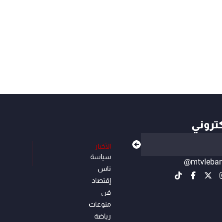
كتروني
الأخبار
سياسة
@mtvleba
ناس
إقتصاد
فن
منوعات
رياضة