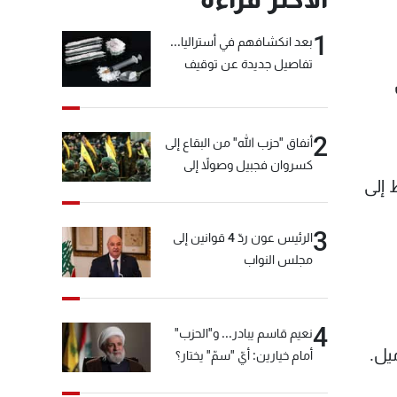
1
بعد انكشافهم في أستراليا...
تفاصيل جديدة عن توقيف
"شبكة الكوكايين"
2
أنفاق "حزب الله" من البقاع إلى
كسروان فجبيل وصولاً إلى
 إلى
المختارة... التفاصيل في نشرة
الأخبار بعد قليل
3
الرئيس عون ردّ 4 قوانين إلى
مجلس النواب
4
نعيم قاسم يبادر... و"الحزب"
أمام خيارين: أيّ "سمّ" يختار؟