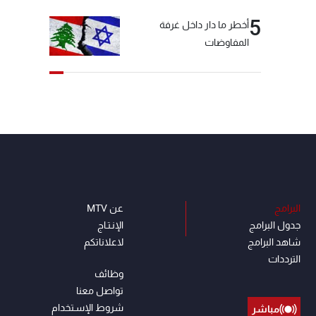
5
أخطر ما دار داخل غرفة
المفاوضات
البرامج
عن MTV
جدول البرامج
الإنـتـاج
شاهد البرامج
لاعلاناتكم
الترددات
وظائف
تواصل معنا
شروط الإسـتخدام
مباشر