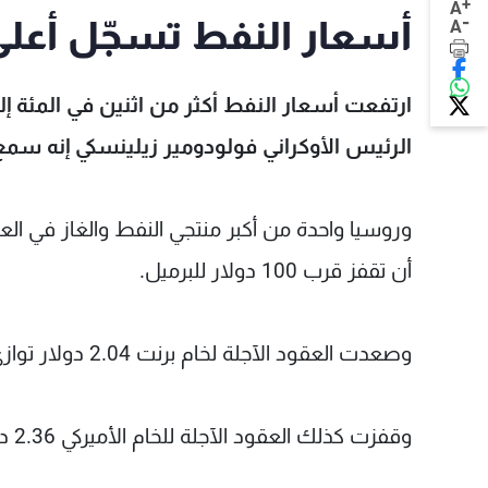
+
A
-
أسعار النفط تسجّل أعلى مست
A
ارتفعت أسعار النفط أكثر من اثنين في المئة إ
الرئيس الأوكراني فولودومير زيلينسكي إنه سمع أ
وروسيا واحدة من أكبر منتجي النفط والغاز في العا
أن تقفز قرب 100 دولار للبرميل.
وصعدت العقود الآجلة لخام برنت 2.04 دولار توازي 2.16 في المئة لتبلغ عند التسوية 96.48 دولاراً للبرميل.
وقفزت كذلك العقود الآجلة للخام الأميركي 2.36 دولارًا أو 2.53 في المئة لتبلغ عند التسوية 95.46 دولاراً للبرميل.