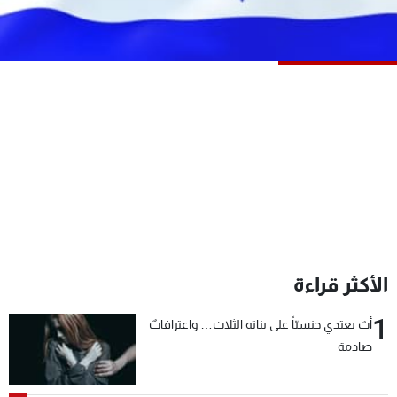
شاهد البرامج
الترددات
عن MTV
وظائف
الإنـتـاج
تواصل معنا
لاعلاناتكم
شروط الإسـتخدام
سياسة الخصوصية
الأكثر قراءة
1
أبٌ يعتدي جنسيّاً على بناته الثلاث… واعترافاتٌ
صادمة