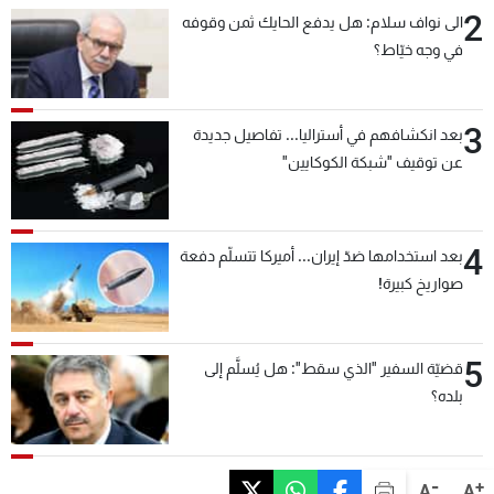
2
الى نواف سلام: هل يدفع الحايك ثمن وقوفه
في وجه خيّاط؟
3
بعد انكشافهم في أستراليا... تفاصيل جديدة
عن توقيف "شبكة الكوكايين"
4
بعد استخدامها ضدّ إيران... أميركا تتسلّم دفعة
صواريخ كبيرة!
5
قضيّة السفير "الذي سقط": هل يُسلَّم إلى
بلده؟
-
+
A
A