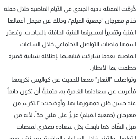
شاهد البرامج
كُرمّت الممثلة نادية الجندي في الأيام الماضية خلال حفلة
الترددات
ختام مهرجان ”جمعية الفيلم“، وذلك عن مجمل أعمالها
الفنية وتقديراً لمسيرتها الفنية الحافلة بالنجاحات. وتصدّر
عن MTV
وظائف
الإنـتـاج
تواصل معنا
اسمها منصات التواصل الاجتماعي خلال الساعات
لاعلاناتكم
شروط الإسـتخدام
الماضية، بعدما شاركت مُتابعيها بإطلالة شبابية مُميزة
سياسة الخصوصية
خطفت بها الأنظار.
وتواصلت "النهار" معها للحديث عن كواليس تكريمها
فأعربت عن سعادتها الغامرة به، متمنيةً أن تكون دائماً
عند حسن ظن جمهورها بها. وأوضحت: "التكريم من
مهرجان (جمعية الفيلم) عزيزُ على قلبي جدّاً، لأنه من
قِبل النقّاد، كما تابعتُ بكل سعادة تصدّري لمنصات
التواصل والترند، خلال الساعات الماضية، بعد نشر صور