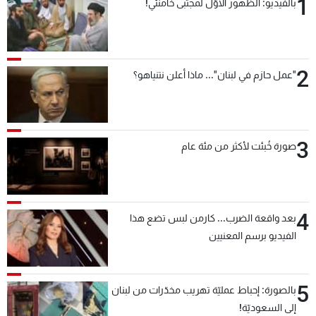
1
بالفيديو: الظهور الأوّل لمجتبى خامنئي!
2
"عمل حازم في لبنان"... ماذا أعلن نتنياهو؟
3
صورة خُبئت لأكثر من مئة عام
4
بعد واقعة الضرب... كارمن لبس تضع هذا
الفيديو برسم المعنيين
5
بالصورة: إحباط عمليّة تهريب مخدّرات من لبنان
إلى السعوديّة!