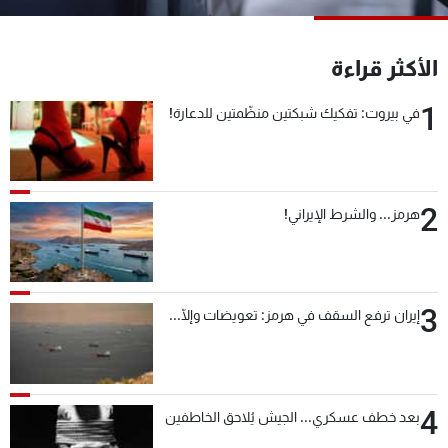
شاهد البرامج
الترددات
الأكثر قراءة
1
في بيروت: تفكيك شبكتين منظّمتين للدعارة!
عن MTV
وظائف
الإنـتـاج
تواصل معنا
لاعلاناتكم
شروط الإسـتخدام
سياسة الخصوصية
2
هرمز... والشرط الإيراني!
3
إيران ترفع السقف في هرمز: تعويضات وإلّا...
4
بعد خطف عسكري... الجيش يُلاحق الخاطفين