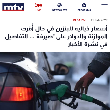
LIVE
NEWSCASTS
PROGRAMS
19:44 PM
15 Feb 2022
en
أسعار خيالية للبنزين في حال أُقرت
الأخبار
الموازنة والدولار على "صيرفة"... التفاصيل
في نشرة الأخبار
سياسة
ناس
إقتصاد
فن
منوعات
رياضة
كأس العالم
البرامج
جدول البرامج