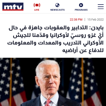
LIVE
NEWSCASTS
PROGRAMS
22:38 PM
15 Feb 2022
en
بايدن: التدابير والعقوبات جاهزة في حال
الأخبار
أيّ غزو روسيّ لأوكرانيا وقدّمنا للجيش
الأوكراني التدريب والمعدات والمعلومات
سياسة
ناس
للدفاع عن أراضيه
إقتصاد
فن
منوعات
رياضة
كأس العالم
البرامج
جدول البرامج