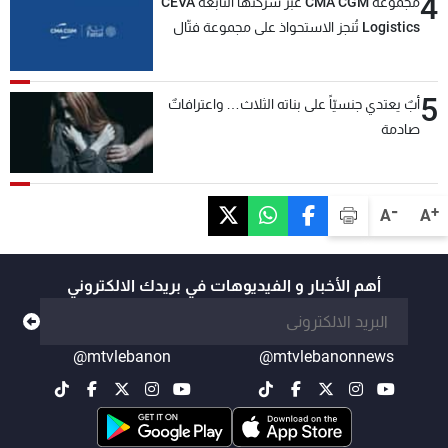
4
مجموعة CMA CGM عبر شركتها التابعة CEVA
Logistics تُنجز الاستحواذ على مجموعة فتّال
5
أبٌ يعتدي جنسيّاً على بناته الثلاث… واعترافاتٌ
صادمة
-
+
A
A
أهم الأخبار و الفيديوهات في بريدك الالكتروني
@mtvlebanon
@mtvlebanonnews