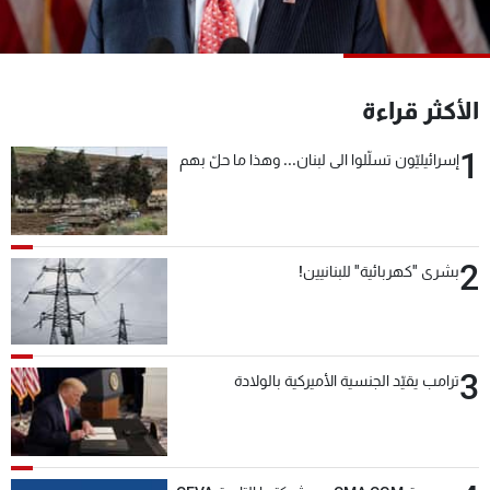
شاهد البرامج
الترددات
الأكثر قراءة
عن MTV
وظائف
الإنـتـاج
تواصل معنا
1
إسرائيليّون تسلّلوا الى لبنان... وهذا ما حلّ بهم
لاعلاناتكم
شروط الإسـتخدام
سياسة الخصوصية
2
بشرى "كهربائية" للبنانيين!
3
ترامب يقيّد الجنسية الأميركية بالولادة