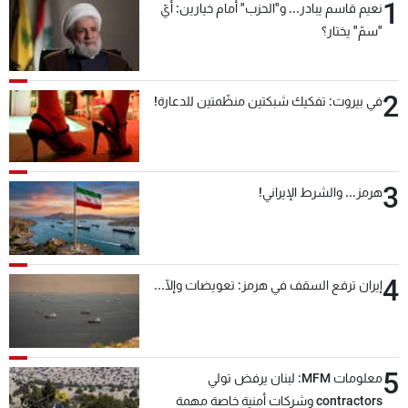
1
نعيم قاسم يبادر... و"الحزب" أمام خيارين: أيّ
"سمّ" يختار؟
2
في بيروت: تفكيك شبكتين منظّمتين للدعارة!
3
هرمز... والشرط الإيراني!
4
إيران ترفع السقف في هرمز: تعويضات وإلّا...
5
معلومات MFM: لبنان يرفض تولي
contractors وشركات أمنية خاصة مهمة