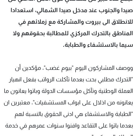
شاهد البرامج
صيدا والجنوب عند مدخل صيدا الشمالي، استعدادا
الترددات
للانطلاق الى بيروت والمشاركة مع زملائهم في
المناطق بالتحرك المركزي للمطالبة بحقوقهم ولا
عن MTV
وظائف
الإنـتـاج
تواصل معنا
سيما بالاستشفاء والطبابة.
لاعلاناتكم
شروط الإسـتخدام
سياسة الخصوصية
ووصف المشاركون اليوم "بيوم غضب"، مؤكدين أن
"التحرك مطلبي بحت بعدما تآكلت الرواتب بفعل انهيار
العملة الوطنية وتآكل مؤسسات الدولة وباتوا يعانون ما
يعانونه من اذلال على ابواب المستشفيات"، معتبرين ان
"الطبابة والاستشفاء هي ادنى الحقوق بالنسبة لهم
بعدما باتوا على التقاعد وافنوا سنوات عمرهم في خدمة