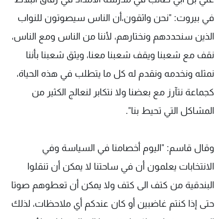
في بيروت: "نحن واثقون،أن الناس سيصوتون للنواب
الذين سنحددهم ونختارهم، لأننا من الناس ‏ومع الناس،
نقف مع شعبنا ويقف شعبنا معنا، ويثق شعبنا بأننا
نمثله ونخدمه ونقدم له ‏كل ما يتطلب في هذه الحياة،
كجماعة نتآرز مع بعضنا ولا نتكابر لنعالج الكثير من
المشاكل التي تحيط بنا".
وقال قاسم: "اليوم أخصامنا في السياسة وفي
الانتخابات يعلمون أن في ساحتنا لا يمكن أن تنقلوا
البندقية من كتف الى كتف ولا يمكن أن تعطوهم صوتا
حتى إذا كنتم غاضبين أو كان عندكم أي ‏ملاحظات، لذلك