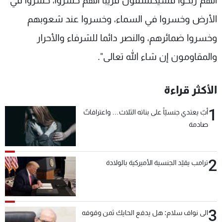
أنهم ربحوا فسيكتشفون قريبا أنهم خسروا، خسروا في
الأرض وخسروا في السماء، وخسروا عند شعوبهم
وخسروا ضمائرهم، والنصر دائما للشرفاء والأحرار
والمقاومون إن شاء الله تعالى".
الأكثر قراءة
1
أبٌ يعتدي جنسيّاً على بناته الثلاث… واعترافاتٌ
صادمة
2
ترامب يقيّد الجنسية الأميركية بالولادة
3
الى نواف سلام: هل يدفع الحايك ثمن وقوفه