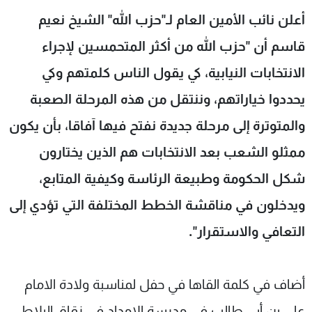
شاهد البرامج
أعلن نائب الأمين العام لـ"حزب الله" الشيخ نعيم
الترددات
قاسم أن "حزب الله من أكثر المتحمسين لإجراء
الانتخابات النيابية، كي يقول الناس كلمتهم وكي
عن MTV
وظائف
الإنـتـاج
تواصل معنا
يحددوا ‏خياراتهم، وننتقل من هذه المرحلة الصعبة
لاعلاناتكم
شروط الإسـتخدام
والمتوترة إلى مرحلة جديدة نفتح فيها آفاقا، بأن ‏يكون
سياسة الخصوصية
ممثلو الشعب بعد الانتخابات هم الذين يختارون
شكل الحكومة وطبيعة الرئاسة وكيفية ‏المتابع،
ويدخلون في مناقشة الخطط المختلفة التي تؤدي إلى
التعافي والاستقرار".‏
أضاف في كلمة القاها في حفل لمناسبة ولادة الامام
علي بن أبي طالب في مدرسة الامداد في زقاق البلاط