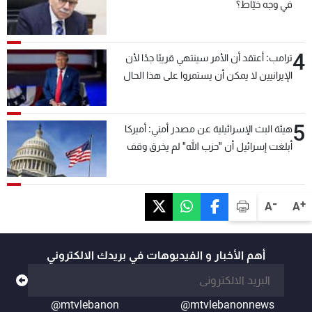
في وجه خيّاط؟
4
ترامب: أعتقد أن الأمر سينتهي قريبًا جدًا لأن
الإيرانيين لا يمكن أن يستمروا على هذا الحال
5
هيئة البث الإسرائيلية عن مصدر أمني: أميركا
أبلغت إسرائيل أن "حزب الله" لم يخرق وقف
إطلاق النار أمس في مجدل زون وطلبت منها
عدم التصعيد خشية أن يؤثر ذلك على مفاوضات
روما
-
+
A
A
أهم الأخبار و الفيديوهات في بريدك الالكتروني
@mtvlebanon
@mtvlebanonnews