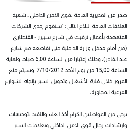
شاهد البرامج
الترددات
صدر عن المديرية العامة لقوى الامن الداخلي ـ شعبة
العلاقات العامة البلاغ التالي: "ستقوم إحدى الشركات
عن MTV
وظائف
المتعهدة بأعمال تزفيت في شارع سبيرز - القنطاري
الإنـتـاج
تواصل معنا
لاعلاناتكم
شروط الإسـتخدام
(من أمام مدخل وزارة الداخلية حتى تقاطعه مع شارع
سياسة الخصوصية
عبد القادر)، وذلك إعتبارا من الساعة 6,00 صباحا ولغاية
الساعة 15,00 من يوم الأحد 7/10/2012، وسيتم منع
المرور خلال فترة الأشغال وتحويل السير بإتجاه الشوارع
الفرعية المجاورة.
يرجى من المواطنين الكرام أخذ العلم والتقيد بتوجيهات
وارشادات رجال قوى الامن الداخلي وبعلامات السير