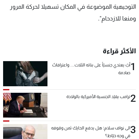
التوجيهية الموضوعة في المكان تسهيلا لحركة المرور
ومنعا للازدحام".
الأكثر قراءة
1
أبٌ يعتدي جنسيّاً على بناته الثلاث… واعترافاتٌ
صادمة
2
ترامب يقيّد الجنسية الأميركية بالولادة
3
الى نواف سلام: هل يدفع الحايك ثمن وقوفه
في وجه خيّاط؟