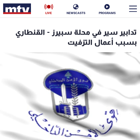
LIVE
NEWSCASTS
PROGRAMS
en
تدابير سير في محلة سبيرز - القنطاري
الأخبار
بسبب أعمال التزفيت
سياسة
ناس
إقتصاد
فن
منوعات
رياضة
كأس العالم
البرامج
جدول البرامج