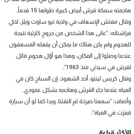
شاهد البرامج
هاجمته سمكة قرش أبيض كبيرة طولها 15 قدماً.
الترددات
وقال مفتش الإسعاف في ولاية نيو ساوث ويلز، لاكي
فراشنانه: "عانى هذا الشخص من جروح كارثية نتيجة
عن MTV
وظائف
الإنـتـاج
تواصل معنا
للهجوم ولم يكن هناك ما يمكن أن يفعله المسعفون
لاعلاناتكم
شروط الإسـتخدام
سياسة الخصوصية
عندما وصلوا إلى المكان، وهذا هو أوّل هجوم قاتل
لقرش في سيدني منذ 1963".
وقال كريس لينتو، أحد الشهود، إن السباح كان في
المياه عندما جاء القرش وهاجمه بشكل عمودي.
وأضاف: "سمعنا صرخة ثم التفتنا، وبدا كما لو أن سيارة
قفزت في المياه".
الأكثر قراءة